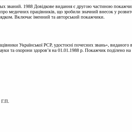
ых званий. 1988
Довідкове видання є другою частиною покажчик
 про медичних працівників, що зробили значний внесок у розвито
рядком. Включає іменний та авторський покажчики.
івники Української РСР, удостоєні почесних звань», виданого в
ауки та охорони здоров’я на 01.01.1988 р. Покажчик поділено на
 Г.П.