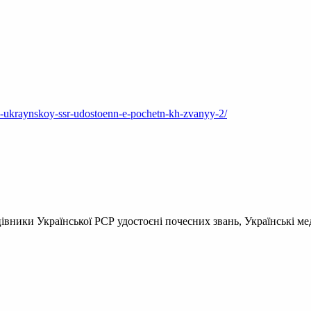
y-ukraynskoy-ssr-udostoenn-e-pochetn-kh-zvanyy-2/
івники Української РСР удостоєні почесних звань, Українські ме