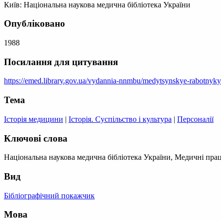
Київ: Національна наукова медична бібліотека України
Опубліковано
1988
Посилання для цитування
https://emed.library.gov.ua/vydannia-nnmbu/medytsynskye-rabotnyk
Тема
Історія медицини
|
Історія. Суспільство і культура
|
Персоналії
Ключові слова
Національна наукова медична бібліотека України, Медичні прац
Вид
Бібліографічний покажчик
Мова