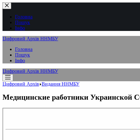
Перейти
до
вмісту
Головна
Пошук
Інфо
Цифровий Архів ННМБУ
Головна
Пошук
Інфо
Цифровий Архів ННМБУ
Цифровий Архів
Видання ННМБУ
Медицинские работники Украинской СС