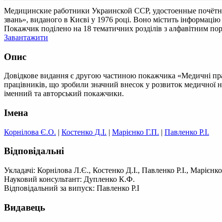
Медицинские работники Украинской ССР, удостоенные почётн
звань», виданого в Києві у 1976 році. Воно містить інформацію
Покажчик поділено на 18 тематичних розділів з алфавітним по
Завантажити
Опис
Довідкове видання є другою частиною покажчика «Медичні прац
працівників, що зробили значний внесок у розвиток медичної н
іменний та авторський покажчики.
Імена
Корнілова Є.О.
|
Костенко Д.І.
|
Марієнко Г.П.
|
Павленко Р.І.
Відповідальні
Укладачі: Корнілова Л.Є., Костенко Д.І., Павленко Р.І., Марієнко
Науковий консультант: Дупленко К.Ф.
Відповідальний за випуск: Павленко Р.І
Видавець