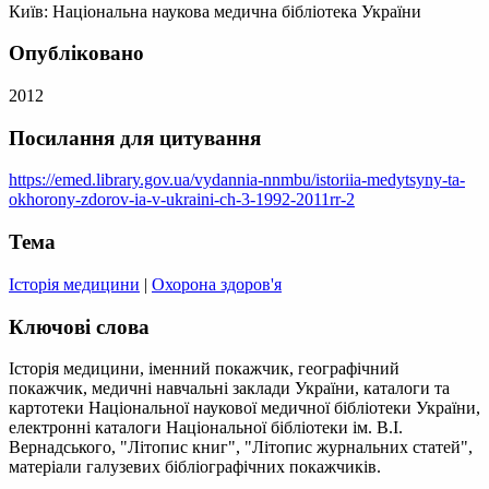
Київ: Національна наукова медична бібліотека України
Опубліковано
2012
Посилання для цитування
https://emed.library.gov.ua/vydannia-nnmbu/istoriia-medytsyny-ta-
okhorony-zdorov-ia-v-ukraini-ch-3-1992-2011rr-2
Тема
Історія медицини
|
Охорона здоров'я
Ключові слова
Історія медицини, іменний покажчик, географічний
покажчик, медичні навчальні заклади України, каталоги та
картотеки Національної наукової медичної бібліотеки України,
електронні каталоги Національної бібліотеки ім. В.І.
Вернадського, "Літопис книг", "Літопис журнальних статей",
матеріали галузевих бібліографічних покажчиків.