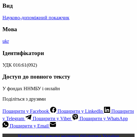
Вид
Науково-допоміжний покажчик
Мова
ukr
Ідентифікатори
УДК 016:61(092)
Доступ до повного тексту
У фондах ННМБУ і онлайн
Поділіться з друзями
Поширити у Facebook
Поширити у LinkedIn
Поширити
у Telegram
Поширити у Viber
Поширити у WhatsApp
Поширити у Email
Національна науова медична бібліотека України