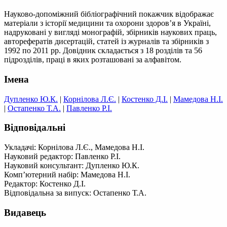
Науково-допоміжний бібліографічний покажчик відображає
матеріали з історії медицини та охорони здоров’я в Україні,
надруковані у вигляді монографій, збірників наукових праць,
авторефератів дисертацій, статей із журналів та збірників з
1992 по 2011 рр. Довідник складається з 18 розділів та 56
підрозділів, праці в яких розташовані за алфавітом.
Імена
Дупленко Ю.К.
|
Корнілова Л.Є.
|
Костенко Д.І.
|
Мамедова Н.І.
|
Остапенко Т.А.
|
Павленко Р.І.
Відповідальні
Укладачі: Корнілова Л.Є., Мамедова Н.І.
Науковий редактор: Павленко Р.І.
Науковий консультант: Дупленко Ю.К.
Комп’ютерний набір: Мамедова Н.І.
Редактор: Костенко Д.І.
Відповідальна за випуск: Остапенко Т.А.
Видавець