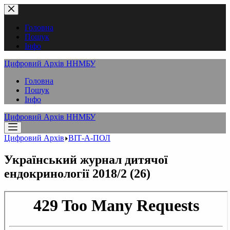
Перейти
до
вмісту
Головна
Пошук
Інфо
Цифровий Архів ННМБУ
Головна
Пошук
Інфо
Цифровий Архів ННМБУ
Цифровий Архів
ВІТ-А-ПОЛ
Український журнал дитячої
ендокринології 2018/2 (26)