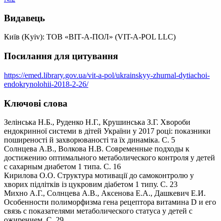
Видавець
Київ (Kyiv): ТОВ «ВІТ-А-ПОЛ» (VIT-A-POL LLC)
Посилання для цитування
https://emed.library.gov.ua/vit-a-pol/ukrainskyy-zhurnal-dytiachoi-
endokrynolohii-2018-2-26/
Ключові слова
Зелінська Н.Б., Руденко Н.Г., Крушинська З.Г. Хвороби
ендокринної системи в дітей України у 2017 році: показники
поширеності й захворюваності та їх динаміка. С. 5
Солнцева А.В., Волкова Н.В. Современные подходы к
достижению оптимального метаболического контроля у детей
с сахарным диабетом 1 типа. С. 16
Кирилова О.О. Структура мотивації до самоконтролю у
хворих підлітків із цукровим діабетом 1 типу. С. 23
Михно А.Г., Солнцева А.В., Аксенова Е.А., Дашкевич Е.И.
Особенности полиморфизма гена рецептора витамина D и его
связь с показателями метаболического статуса у детей с
ожирением. С. 29