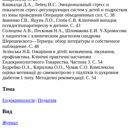
Кашкалда Д.А., Лебец И.С. Эмоциональный стресс и
показатели стресс-регулирующих систем у детей и подростков
из зоны проведения Операции объединенных сил. С. 38
Іваненко Г.В., Яцунь Л.О., Глоба Є.В. Клінічний випадок
псевдогіпопаратиреозу в дитини. С. 43
Солнцева А.В., Песковая Н.А., Шлимакова Е.И. Y-Хромосома
у пациенток с клиническим диагнозом синдрома
Шерешевского—Тернера: обзор литературы и собственное
наблюдение. С. 48
Зелінська Н.Б. Ожиріння в дітей: визначення, лікування,
профілактика. Клінічні практичні настанови
Ендокринологічного Товариства. Частина 3. С. 54
Будрейко О.А., Кирилова О.О., Чумак С.О. Комплексна
оцінка мотивації до самоконтролю у підлітків із цукровим
діабетом 1 типу. Методичні рекомендації. С. 54
Тема
Ендокринологія
|
Педіатрія
Вид
Журнал