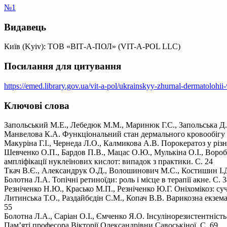
№1
Видавець
Київ (Kyiv): ТОВ «ВІТ-А-ПОЛ» (VIT-A-POL LLC)
Посилання для цитування
https://emed.library.gov.ua/vit-a-pol/ukrainskyy-zhurnal-dermatolohi
Ключові слова
Запольський М.Е., Лебедюк М.М., Маринюк Г.С., Запольська Д.
Манвелова К.А. Функціональний стан дермального кровообігу 
Макуріна Г.І., Чернеда Л.О., Калмикова А.В. Порокератоз у різн
Шевченко О.П., Бардов П.В., Мацас О.Ю., Мулькіна О.І., Воробй
ампліфікації нуклеїнових кислот: випадок з практики. С. 24
Ткач В.Є., Александрук О.Д., Волошинович М.С., Костишин І.Д.
Болотна Л.А. Топічні ретиноїди: роль і місце в терапії акне. С. 
Резніченко Н.Ю., Красько М.П., Резніченко Ю.Г. Оніхомікоз: суч
Литинська Т.О., Раздайбєдін С.М., Копач В.В. Варикозна екзема
55
Болотна Л.А., Саріан О.І., Ємченко Я.О. Інсулінорезистентність 
Пам’яті професора Вікторії Олександрівни Савоськіної. С. 69