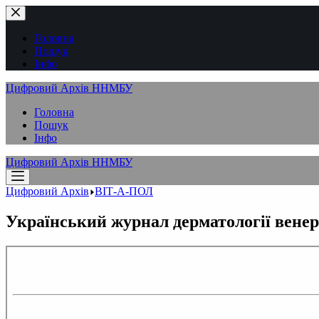
Перейти
до
вмісту
Головна
Пошук
Інфо
Цифровий Архів ННМБУ
Головна
Пошук
Інфо
Цифровий Архів ННМБУ
Цифровий Архів
ВІТ-А-ПОЛ
Український журнал дерматології венерол