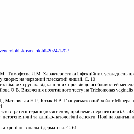
i-venerolohii-kosmetolohii-2024-1-92/
М., Тимофєєва Л.М. Характеристика інфекційних ускладнень при
у хворих на червоний плескатий лишай. С. 10
их вікових групах: від клінічних проявів до особливостей менедж
ова О.В. Виявлення позитивного тесту на Trichomonas vaginalis 
, Матковська Н.Р., Козак Н.В. Гранулематозний хейліт Мішера: 
34
асні стратегії терапії (досягнення, проблеми, перспективи). С. 43
: патогенетичні та клініко-патологічні аспекти. Нові парадигми 
та хронічні запальні дерматози. С. 61