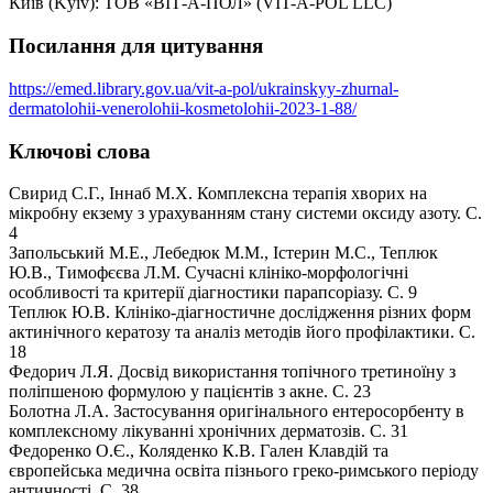
Київ (Kyiv): ТОВ «ВІТ-А-ПОЛ» (VIT-A-POL LLC)
Посилання для цитування
https://emed.library.gov.ua/vit-a-pol/ukrainskyy-zhurnal-
dermatolohii-venerolohii-kosmetolohii-2023-1-88/
Ключові слова
Свирид С.Г., Іннаб М.Х. Комплексна терапія хворих на
мікробну екзему з урахуванням стану системи оксиду азоту. С.
4
Запольський М.Е., Лебедюк М.М., Істерин М.С., Теплюк
Ю.В., Тимофєєва Л.М. Сучасні клініко-морфологічні
особливості та критерії діагностики парапсоріазу. С. 9
Теплюк Ю.В. Клініко-діагностичне дослідження різних форм
актинічного кератозу та аналіз методів його профілактики. С.
18
Федорич Л.Я. Досвід використання топічного третиноїну з
поліпшеною формулою у пацієнтів з акне. С. 23
Болотна Л.А. Застосування оригінального ентеросорбенту в
комплексному лікуванні хронічних дерматозів. С. 31
Федоренко О.Є., Коляденко К.В. Гален Клавдій та
європейська медична освіта пізнього греко-римського періоду
античності. С. 38