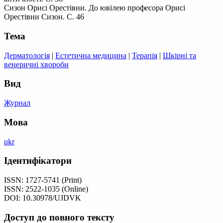
Сизон Орисі Орестівни. До ювілею професора Орисі
Орестівни Сизон. С. 46
Тема
Дерматологія
|
Естетична медицина
|
Терапія
|
Шкірні та
венеричні хвороби
Вид
Журнал
Мова
ukr
Ідентифікатори
ISSN: 1727-5741 (Print)
ISSN: 2522-1035 (Online)
DOI: 10.30978/UJDVK
Доступ до повного тексту