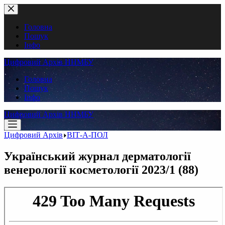
Перейти
до
вмісту
Головна
Пошук
Інфо
Цифровий Архів ННМБУ
Головна
Пошук
Інфо
Цифровий Архів ННМБУ
Цифровий Архів
ВІТ-А-ПОЛ
Український журнал дерматології
венерології косметології 2023/1 (88)