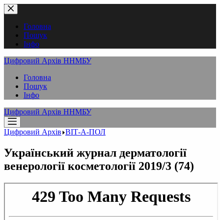
Перейти
до
вмісту
Головна
Пошук
Інфо
Цифровий Архів ННМБУ
Головна
Пошук
Інфо
Цифровий Архів ННМБУ
Цифровий Архів
ВІТ-А-ПОЛ
Український журнал дерматології
венерології косметології 2019/3 (74)