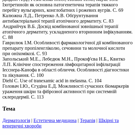
Ізотретиноїн як основна патогенетична терапія тяжкого
перебігу вульгарних, конглобатних і рожевих вугрів. С. 69
Калюжна Л.Д., Петренко А.В. Обґрунтування
антибактеріальної терапії атопічного дерматиту. С. 83
Андрийчук В.Б. Досвід комбінованої зовнішньої терапії
атопічного дерматиту, ускладненого вторинним інфікуванням.
С. 88
Гаврилюк І.М. Особливості фармакологічної дії комбінованого
препарату пропіленгліколю, сечовини та молочної кислоти
при оніхомікозі. С. 93
Запольський М.Е., Лебедюк М.Н., Прокоф'єва Н.Б., Квитко
Л.П. Клінічне спостереження лімфоцитарної інфільтрації
Іесснера-Канофа в області обличчя. Особливості діагностики
та лікування. С. 100
Diehl C. Use of tranexamic acid in melasma. С. 104
Головач І.Ю., Єгудіна Е.Д. Можливості сучасних біомаркерів
ураження шкіри та фіброзної активності при системній
склеродермії. С. 113
Тема
Дерматологія
|
Естетична медицина
|
Терапія
|
Шкірні та
венеричні хвороби