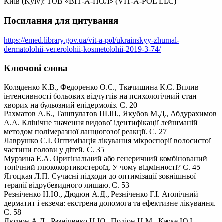
Київ (Kyiv): ТОВ «ВІТ-А-ПОЛ» (VIT-A-POL LLC)
Посилання для цитування
https://emed.library.gov.ua/vit-a-pol/ukrainskyy-zhurnal-
dermatolohii-venerolohii-kosmetolohii-2019-3-74/
Ключові слова
Коляденко К.В., Федоренко О.Є., Ткачишина К.С. Вплив
інтенсивності больових відчуттів на психологічний стан
хворих на бульозний епідермоліз. С. 20
Рахматов А.Б., Ташпулатов Ш.Ш., Якубов М.Д., Абдурахимов
А.А. Клінічне значення видової ідентифікації лейшманій
методом полімеразної ланцюгової реакції. С. 27
Лаврушко С.І. Оптимізація лікування мікроспорії волосистої
частини голови у дітей. С. 35
Мурзина Е.А. Оригінальний або генеричний комбінований
топічний глюкокортикостероїд. У чому відмінності? С. 45
Ягоцкая Л.П. Сучасні підходи до оптимізації зовнішньої
терапії відрубевидного лишаю. С. 53
Резніченко Н.Ю., Дюдюн А.Д., Резніченко Г.І. Атопічний
дерматит і екзема: екстрена допомога та ефективне лікування.
С. 58
Дюдюн А.Д., Резніченко Н.Ю., Поліон Н.М., Кауке Ю.І.