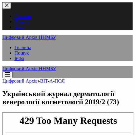
Перейти
до
вмісту
Головна
Пошук
Інфо
Цифровий Архів ННМБУ
Головна
Пошук
Інфо
Цифровий Архів ННМБУ
Цифровий Архів
ВІТ-А-ПОЛ
Український журнал дерматології
венерології косметології 2019/2 (73)