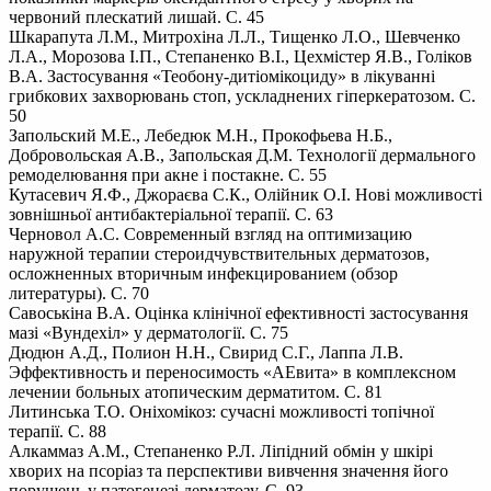
червоний плескатий лишай. С. 45
Шкарапута Л.М., Митрохіна Л.Л., Тищенко Л.О., Шевченко
Л.А., Морозова І.П., Степаненко В.І., Цехмістер Я.В., Голіков
В.А. Застосування «Теобону-дитіомікоциду» в лікуванні
грибкових захворювань стоп, ускладнених гіперкератозом. С.
50
Запольский М.Е., Лебедюк М.Н., Прокофьева Н.Б.,
Добровольская А.В., Запольская Д.М. Технології дермального
ремоделювання при акне і постакне. С. 55
Кутасевич Я.Ф., Джораєва С.К., Олійник О.І. Нові можливості
зовнішньої антибактеріальної терапії. С. 63
Черновол А.С. Современный взгляд на оптимизацию
наружной терапии стероидчувствительных дерматозов,
осложненных вторичным инфекцированием (обзор
литературы). С. 70
Савоськіна В.А. Оцінка клінічної ефективності застосування
мазі «Вундехіл» у дерматології. С. 75
Дюдюн А.Д., Полион Н.Н., Свирид С.Г., Лаппа Л.В.
Эффективность и переносимость «АЕвита» в комплексном
лечении больных атопическим дерматитом. С. 81
Литинська Т.О. Оніхомікоз: сучасні можливості топічної
терапії. С. 88
Алкаммаз А.М., Степаненко Р.Л. Ліпідний обмін у шкірі
хворих на псоріаз та перспективи вивчення значення його
порушень у патогенезі дерматозу. С. 93