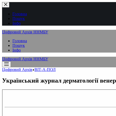
Перейти
до
вмісту
Головна
Пошук
Інфо
Цифровий Архів ННМБУ
Головна
Пошук
Інфо
Цифровий Архів ННМБУ
Цифровий Архів
ВІТ-А-ПОЛ
Український журнал дерматології венерол