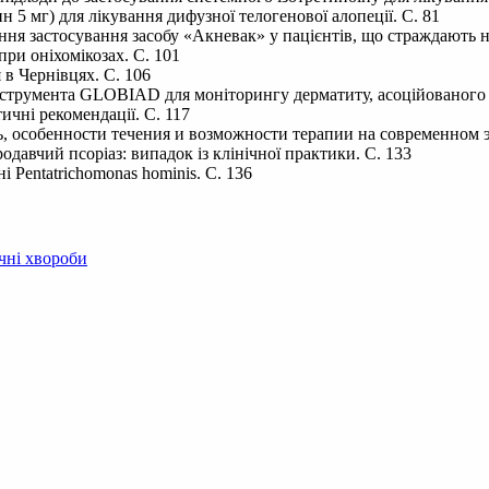
н 5 мг) для лікування дифузної телогенової алопеції. С. 81
ення застосування засобу «Акневак» у пацієнтів, що страждають н
при оніхомікозах. С. 101
в Чернівцях. С. 106
інструмента GLOBIAD для моніторингу дерматиту, асоційованого 
ичні рекомендації. С. 117
, особенности течения и возможности терапии на современном э
давчий псоріаз: випадок із клінічної практики. С. 133
Pentatrichomonas hominis. С. 136
чні хвороби