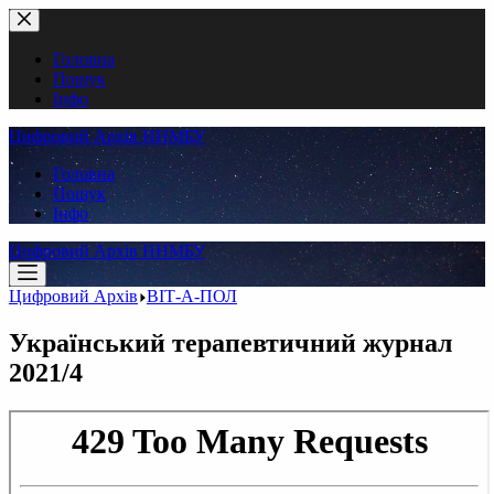
Перейти
до
вмісту
Головна
Пошук
Інфо
Цифровий Архів ННМБУ
Головна
Пошук
Інфо
Цифровий Архів ННМБУ
Цифровий Архів
ВІТ-А-ПОЛ
Український терапевтичний журнал
2021/4