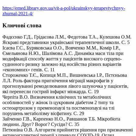
https://emed.library.gov.ua/vit-a-pol/ukrainskyy-terapevtychnyy-
zhurnal-2021-4/
Ключові слова
Фадєєнко Г.Д., Грідасова Л.М., Федотова Т.А., Кулешова О.М.
Яскраві представники української терапевтичної школи. С. 5
Ісаєва Г.С., Буряковська О.О., Вовченко М.М., Комір І.Р.,
Ємельянова Н.Ю., Шалімова А.С. Динаміка маси тіла при
модифікації способу життя у пацієнтів високого серцево-
судинного ризику залежно від носійства різних варіантів
«економних» генів. С. 11
Стороженко Т.Є., Копиця М.П., Вишневська І.Р., Пєтєньова
Л.Л. Роль фактора пригнічення міграції макрофагів у
прогнозуванні ремоделювання лівого шлуночка у пацієнтів,
які перенесли гострий інфаркт міокарда. С. 19
Черпіта В.О. Визначення клінічних та метаболічних
особливостей у жінок із цукровим діабетом 2 типу та
остеоартрозом у пременопаузі та постменопаузі на тлі
порушень метаболізму вісфатину. С. 29
Зайченко Г.В., Карпенко Н.О., Равшанов Т.Б. Мікробіота
людини. Друг? Ворог? Сусіди? С. 35
Петюніна О.В. Алгоритм прийняття рішення при призначенні
антикоагулянтної терапії з приводу COVID-19. Огляд