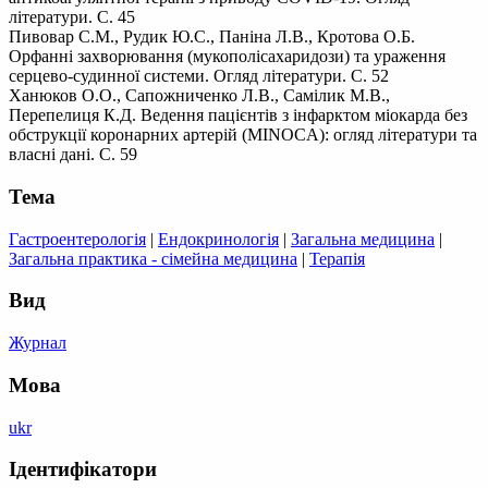
літератури. С. 45
Пивовар С.М., Рудик Ю.С., Паніна Л.В., Кротова О.Б.
Орфанні захворювання (мукополісахаридози) та ураження
серцево-судинної системи. Огляд літератури. С. 52
Ханюков О.О., Сапожниченко Л.В., Самілик М.В.,
Перепелиця К.Д. Ведення пацієнтів з інфарктом міокарда без
обструкції коронарних артерій (MINOCA): огляд літератури та
власні дані. С. 59
Тема
Гастроентерологія
|
Ендокринологія
|
Загальна медицина
|
Загальна практика - сімейна медицина
|
Терапія
Вид
Журнал
Мова
ukr
Ідентифікатори