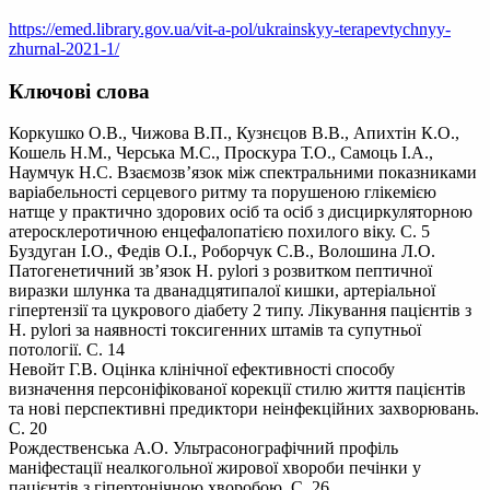
https://emed.library.gov.ua/vit-a-pol/ukrainskyy-terapevtychnyy-
zhurnal-2021-1/
Ключові слова
Коркушко О.В., Чижова В.П., Кузнєцов В.В., Апихтін К.О.,
Кошель Н.М., Черська М.С., Проскура Т.О., Самоць І.А.,
Наумчук Н.С. Взаємозв’язок між спектральними показниками
варіабельності серцевого ритму та порушеною глікемією
натще у практично здорових осіб та осіб з дисциркуляторною
атеросклеротичною енцефалопатією похилого віку. С. 5
Буздуган І.О., Федів О.І., Роборчук С.В., Волошина Л.О.
Патогенетичний зв’язок H. pylori з розвитком пептичної
виразки шлунка та дванадцятипалої кишки, артеріальної
гіпертензії та цукрового діабету 2 типу. Лікування пацієнтів з
H. pylori за наявності токсигенних штамів та супутньої
потології. С. 14
Невойт Г.В. Оцінка клінічної ефективності способу
визначення персоніфікованої корекції стилю життя пацієнтів
та нові перспективні предиктори неінфекційних захворювань.
С. 20
Рождественська А.О. Ультрасонографічний профіль
маніфестації неалкогольної жирової хвороби печінки у
пацієнтів з гіпертонічною хворобою. С. 26