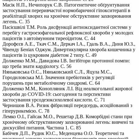
Масік Н.П., Нечипорук С.В. Патогенетичне обґрунтування
застосування переривчастої нормобаричної гіпокситерапії в
реабілітації хворих на хронічне обструктивне захворювання
легень. С. 35
Пасієшвілі Т.М. Роль дисфункції антиоксидантної системи у
перебігу гастроезофагеальної рефлюксної хвороби у молодих
пацієнтів з автоімунним тиреоїдитом. С. 44
Дорофєєв А.Е., Ткач С.М., Деркач І.А., Гдаль В.А., Диня Ю.З.,
Чівенду Беніах Оджум. Дивертикулярна хвороба кишечника у
пацієнтів із цукровим діабетом 2 типу. С. 49
Долженко М.М., Давидова І.В. Інгібітори протонної помпи:
що треба знати кардіологу. С. 56
Няньковська О.С., Няньковський С.Л., Яцула М.С.,
Городиловська М.І. Значення пребіотиків у регуляції
порушень при метаболічному синдромі. С. 64
Долженко М.М., Конопляник Л.І. Від неалкогольної жирової
хвороби до COVID-19: сьогодення та перспективи
застосування урсодезоксихолевої кислоти. С. 71
Чернишов В.А. Ризик фібриляції передсердь, асоційований з
гіперурикемією. С. 78
Лемко О.І., Гайсак М.О., Решетар Д.В. Коморбідні стани при
хронічному обструктивному захворюванні легень: вивчені та
дискусійні питання. Частина 1. С. 85
Бабічев Д.П., Рудик Ю.С., Меденцева О.О. Теоретичні та
практичні аспекти застосування біомаркерів при хронічній