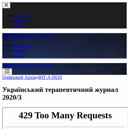
Перейти
до
вмісту
Головна
Пошук
Інфо
Цифровий Архів ННМБУ
Головна
Пошук
Інфо
Цифровий Архів ННМБУ
Цифровий Архів
ВІТ-А-ПОЛ
Український терапевтичний журнал
2020/3