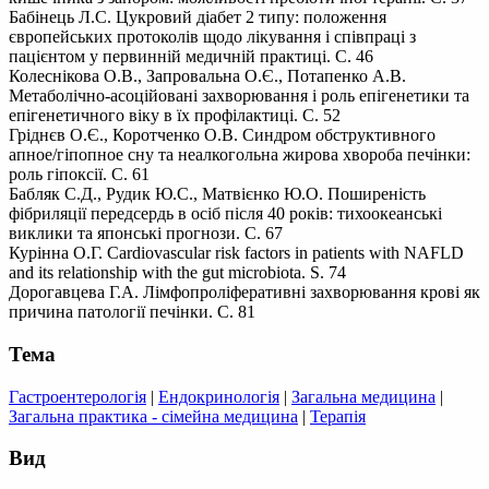
Бабінець Л.С. Цукровий діабет 2 типу: положення
європейських протоколів щодо лікування і співпраці з
пацієнтом у первинній медичній практиці. С. 46
Колеснікова О.В., Запровальна О.Є., Потапенко А.В.
Метаболічно-асоційовані захворювання і роль епігенетики та
епігенетичного віку в їх профілактиці. С. 52
Гріднєв О.Є., Коротченко О.В. Синдром обструктивного
апное/гіпопное сну та неалкогольна жирова хвороба печінки:
роль гіпоксії. С. 61
Бабляк С.Д., Рудик Ю.С., Матвієнко Ю.О. Поширеність
фібриляції передсердь в осіб після 40 років: тихоокеанські
виклики та японські прогнози. С. 67
Курінна О.Г. Cardiovascular risk factors in patients with NAFLD
and its relationship with the gut microbiota. S. 74
Дорогавцева Г.А. Лімфопроліферативні захворювання крові як
причина патології печінки. С. 81
Тема
Гастроентерологія
|
Ендокринологія
|
Загальна медицина
|
Загальна практика - сімейна медицина
|
Терапія
Вид