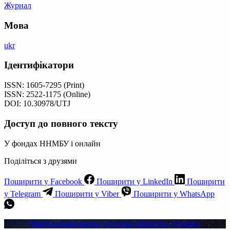
Журнал
Мова
ukr
Ідентифікатори
ISSN: 1605­-7295 (Print)
ISSN: 2522­-1175 (Online)
DOI: 10.30978/UTJ
Доступ до повного тексту
У фондах ННМБУ і онлайн
Поділіться з друзями
Поширити у Facebook
Поширити у LinkedIn
Поширити
у Telegram
Поширити у Viber
Поширити у WhatsApp
Національна науова медична бібліотека України