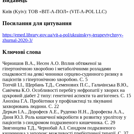
Видавець
Київ (Kyiv): ТОВ «ВІТ-А-ПОЛ» (VIT-A-POL LLC)
Посилання для цитування
https://emed.library.gov.ua/vit-a-pol/ukrainskyy-terapevtychnyy-
zhurnal-2020-3/
Ключові слова
Чернишов В.А., Несен А.О. Вплив обтяженої за
гіпертонічною хворобою і метаболічними розладами
спадковості на деякі чинники серцево-судинного ризику в
пацієнтів з гіпертонічною хворобою. С. 5
Топчій І.І., Щербань Т.Д., Семенових П.С., Гальчінська В.Ю.,
Савічева К.О. Особливості перебігу нефропатії у хворих на
цукровий діабет 2 типу: генетичні аспекти та ангіогенез. С. 15
Анохіна Г.А. Пробіотики у профілактиці та лікуванні
захворювань людини. С. 22
Деркач І.А., Дорофеєв А.Е., Руденко Н.Н., Дорофеєва А.А.,
Диня Ю.З. Роль кишечної мікробіоти в розвитку уролітозу у
пацієнтів з синдромом подразненого кишечника. С. 29
Звягинцева Т.Д., Чернобай А.І. Синдром подразненого
кишечника з запором: можливості пребіотичної терапії. С. 37