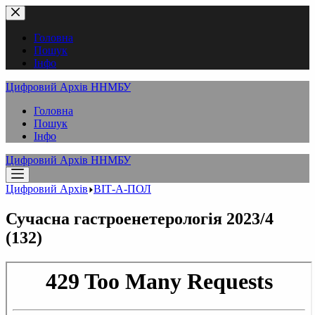
Перейти
до
вмісту
Головна
Пошук
Інфо
Цифровий Архів ННМБУ
Головна
Пошук
Інфо
Цифровий Архів ННМБУ
Цифровий Архів
ВІТ-А-ПОЛ
Сучасна гастроенетерологія 2023/4
(132)