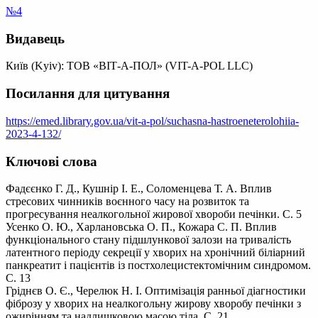
№4
Видавець
Київ (Kyiv): ТОВ «ВІТ-А-ПОЛ» (VIT-A-POL LLC)
Посилання для цитування
https://emed.library.gov.ua/vit-a-pol/suchasna-hastroeneterolohiia-
2023-4-132/
Ключові слова
Фадєєнко Г. Д., Кушнір І. Е., Соломенцева Т. А. Вплив
стресових чинників воєнного часу на розвиток та
прогресування неалкогольної жирової хвороби печінки. С. 5
Усенко О. Ю., Харлановська О. П., Кожара С. П. Вплив
функціонального стану підшлункової залози на тривалість
латентного періоду секреції у хворих на хронічний біліарний
панкреатит і пацієнтів із постхолецистектомічним синдромом.
С. 13
Гріднєв О. Є., Черелюк Н. І. Оптимізація ранньої діагностики
фіброзу у хворих на неалкогольну жирову хворобу печінки з
ожирінням та надлишковою масою тіла. С. 21