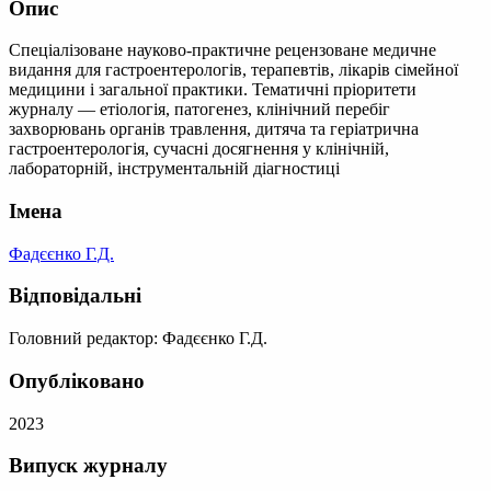
Опис
Спеціалізоване науково-практичне рецензоване медичне
видання для гастроентерологів, терапевтів, лікарів сімейної
медицини і загальної практики. Тематичні пріоритети
журналу — етіологія, патогенез, клінічний перебіг
захворювань органів травлення, дитяча та геріатрична
гастроентерологія, сучасні досягнення у клінічній,
лабораторній, інструментальній діагностиці
Імена
Фадєєнко Г.Д.
Відповідальні
Головний редактор: Фадєєнко Г.Д.
Опубліковано
2023
Випуск журналу