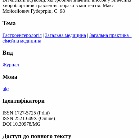
хвороб органів травлення: образи в мистецтві. Макс
Мойсейович Губергріц. С. 98
Тема
Гастроентерологія
|
Загальна медицина
|
Загальна практика -
сімейна медицина
Вид
Журнал
Мова
ukr
Ідентифікатори
ISSN 1727-5725 (Print)
ISSN 2521-649X (Online)
DOI 10.30978/MG
Доступ до повного тексту