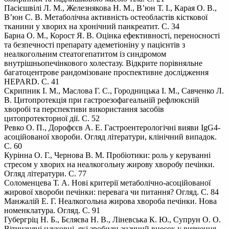
Пасієшвілі Л. М., Железнякова Н. М., В’юн Т. І., Карая О. В.,
В’юн С. В. Метаболічна активність остеобластів кісткової
тканини у хворих на хронічний панкреатит. С. 34
Барна О. М., Корост Я. В. Оцінка ефективності, переносності
та безпечності препарату адеметіоніну у пацієнтів з
неалкогольним стеатогепатитом із синдромом
внутрішньопечінкового холестазу. Відкрите порівняльне
багатоцентрове рандомізоване проспективне дослідження
HEPARD. С. 41
Скрипник І. М., Маслова Г. С., Городницька І. М., Савченко Л.
В. Цитопротекція при гастроезофагеальній рефлюксній
хворобі та перспективи використання засобів
цитопротекторної дії. С. 52
Ревко О. П., Дорофєєв А. Е. Гастроентерологічні вияви IgG4-
асоційованої хвороби. Огляд літератури, клінічний випадок.
С. 60
Курінна О. Г., Чернова В. М. Пробіотики: роль у керуванні
стресом у хворих на неалкогольну жирову хворобу печінки.
Огляд літератури. С. 77
Соломенцева Т. А. Нові критерії метаболічно-асоційованої
жирової хвороби печінки: перевага чи питання? Огляд. С. 84
Манжалій Е. Г. Неалкогольна жирова хвороба печінки. Нова
номенклатура. Огляд. С. 91
Губергріц Н. Б., Бєляєва Н. В., Ліневська К. Ю., Супрун О. О.
Вітчизняні науковці, які зробили значний внесок у вивчення