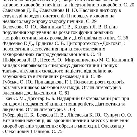
жировою хворобою печінки та гіпертонічною хворобою. С. 20
Ємельянов Д. В., Ємельянова Н. Ю. Наслідки дисбіозу в
структурі пародонтопатогенів ІІ порядку у хворих на
неалкогольну жирову хворобу печінки. С. 29
Бєлоусова О. Ю., Зімницька Т. В., Казарян Л. В. Вплив
порушення харчування на розвиток функціональних
гастроінтестинальних розладів у дітей шкільного віку. С. 36
Фадєєнко Г. Д., Гріднєва С. В. Цитопротектор «Доктовіт»:
перспективи застосування при кислотозалежних
захворюваннях гастродуоденальної зони. С. 43
Нікіфорова Я. В., Несе А. О., Мирошниченко М. С. Клінічний
випадок набрякового синдрому: діагностичний пошук і
тактика лікування складного пацієнта відповідно до
зарубіжних та вітчизняних рекомендацій. С. 49
Губська О. Ю., Прикащикова Г. І. Психогастроентерологія
розладів кишково-мозкової взаємодії. Огляд літератури з
власними дослідженнями. С. 61
Ткач С. М., Доготар В. Б. Надмірний бактеріальний ріст при
синдромі подразненої кишки: поширеність, діагностика та
лікування. Огляд літератури. С. 68
Губергріц Н. Б., Бєляєва Н. В., Ліневська К. Ю., Супрун О. О.
Вітчизняні науковці, які зробили значний внесок у вивчення
хвороб органів травлення: образи в мистецтві. Олександр
Олексійович Шалімов. С. 75