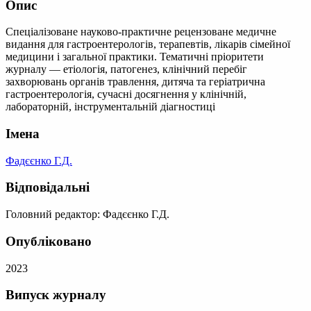
Опис
Спеціалізоване науково-практичне рецензоване медичне
видання для гастроентерологів, терапевтів, лікарів сімейної
медицини і загальної практики. Тематичні пріоритети
журналу — етіологія, патогенез, клінічний перебіг
захворювань органів травлення, дитяча та геріатрична
гастроентерологія, сучасні досягнення у клінічній,
лабораторній, інструментальній діагностиці
Імена
Фадєєнко Г.Д.
Відповідальні
Головний редактор: Фадєєнко Г.Д.
Опубліковано
2023
Випуск журналу