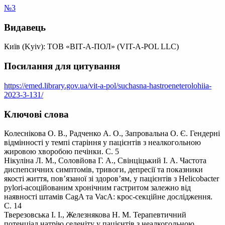
№3
Видавець
Київ (Kyiv): ТОВ «ВІТ-А-ПОЛ» (VIT-A-POL LLC)
Посилання для цитування
https://emed.library.gov.ua/vit-a-pol/suchasna-hastroeneterolohiia-
2023-3-131/
Ключові слова
Колеснікова О. В., Радченко А. О., Запровальна О. Є. Гендерні
відмінності у темпі старіння у пацієнтів з неалкогольною
жировою хворобою печінки. С. 5
Нікуліна Л. М., Соловйова Г. А., Свінціцький І. А. Частота
диспепсичних симптомів, тривоги, депресії та показники
якості життя, пов’язаної зі здоров’ям, у пацієнтів з Helicobacter
pylori-асоційованим хронічним гастритом залежно від
наявності штамів CagA та VacA: крос-секційне дослідження.
С. 14
Тверезовська І. І., Железнякова Н. М. Терапевтичний
потенціал натрію селеніту у пацієнтів з неалкогольною