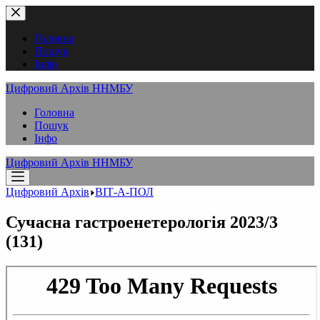
Перейти
до
вмісту
Головна
Пошук
Інфо
Цифровий Архів ННМБУ
Головна
Пошук
Інфо
Цифровий Архів ННМБУ
Цифровий Архів
ВІТ-А-ПОЛ
Сучасна гастроенетерологія 2023/3
(131)