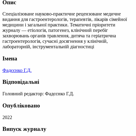
Опис
Спеціалізоване науково-практичне рецензоване медичне
видання для гастроентерологів, терапевтів, лікарів сімейної
медицини і загальної практики. Тематичні пріоритети
журналу — етіологія, патогенез, клінічний перебіг
захворювань органів травлення, дитяча та геріатрична
гастроентерологія, сучасні досягнення у клінічній,
лабораторній, інструментальній діагностиці
Імена
Фадєєнко Г.Д.
Відповідальні
Головний редактор: Фадєєнко Г.Д.
Опубліковано
2022
Випуск журналу