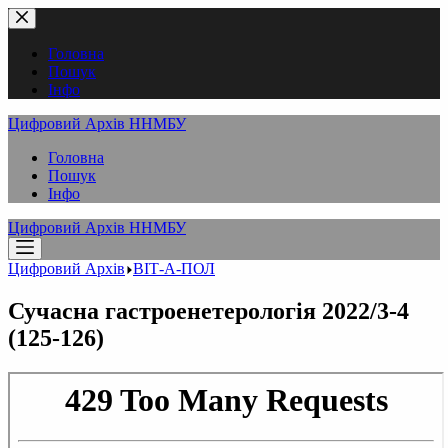
Перейти
до
вмісту
Головна
Пошук
Інфо
Цифровий Архів ННМБУ
Головна
Пошук
Інфо
Цифровий Архів ННМБУ
Цифровий Архів
ВІТ-А-ПОЛ
Сучасна гастроенетерологія 2022/3-4
(125-126)