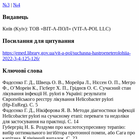
№3
|
№4
Видавець
Київ (Kyiv): ТОВ «ВІТ-А-ПОЛ» (VIT-A-POL LLC)
Посилання для цитування
https://emed.library.gov.ua/vit-a-pol/suchasna-hastroeneterolohiia-
2022-3-4-125-126/
Ключові слова
Фадєєнко Г. Д., Швець О. В., Морейра Л., Ніссен О. П., Мегро
Ф., О’Мореін К., Гісберт Х. П., Гріднєв О. Є. Сучасний стан
лікування інфекції H. pylori в Україні: результати
Європейського реєстру лікування Helicobacter pylori
(Hp‑EuReg). С. 5
Фадєєнко Г. Д., Нікіфорова Я. В. Методи діагностики інфекції
Helicobacter pylori на сучасному етапі: переваги та недоліки
для застосування на практиці. С. 14
Губергріц Н. Б. Роздуми про кислотосупресивну терапію:
вибір оптимального інгібітора протонної помпи, або Сага про
капітана. Клінічний випадок. С. 23