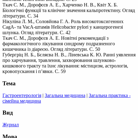
Ткач С. М., Дорофєєв А. Е., Харченко Н. В., Квіт Х. Б.
Біологічні функції та клінічне значення кальпротектину. Огляд
літератури. С. 34
Нікуліна Л. М., Соловйова Г. А. Роль високотоксигенних
CagA- та VacA-штамів Helicobacter pylori у канцерогенезі
шлунка. Огляд літератури. С. 42
Ткач С. М., Дорофєєв А. Е. Новітні рекомендації з
фармакологічного лікування синдрому подразненого
кишечника із діареєю. Огляд літератури. С. 50
Губергріц Н. Б., Бєляєва Н. В., Ліневська К. Ю. Ранні уявлення
про харчування, травлення, захворювання шлунково-
кишкового тракту та їхнє лікування: містицизм, астрологія,
кровопускання і п’явки. С. 59
Тема
Гастроентерологія
|
Загальна медицина
|
Загальна практика -
сімейна медицина
Вид
Журнал
Мова