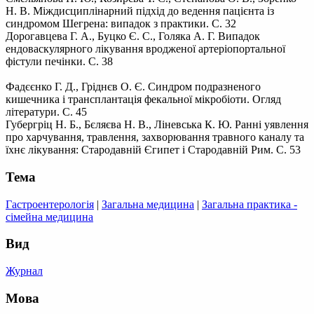
Н. В. Міждисциплінарний підхід до ведення пацієнта із
синдромом Шегрена: випадок з практики. С. 32
Дорогавцева Г. А., Буцко Є. С., Голяка А. Г. Випадок
ендоваскулярного лікування вродженої артеріопортальної
фістули печінки. С. 38
Фадєєнко Г. Д., Гріднєв О. Є. Синдром подразненого
кишечника і трансплантація фекальної мікробіоти. Огляд
літератури. С. 45
Губергріц Н. Б., Бєляєва Н. В., Ліневська К. Ю. Ранні уявлення
про харчування, травлення, захворювання травного каналу та
їхнє лікування: Стародавній Єгипет і Стародавній Рим. С. 53
Тема
Гастроентерологія
|
Загальна медицина
|
Загальна практика -
сімейна медицина
Вид
Журнал
Мова