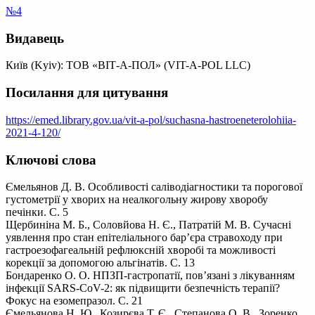
№4
Видавець
Київ (Kyiv): ТОВ «ВІТ-А-ПОЛ» (VIT-A-POL LLC)
Посилання для цитування
https://emed.library.gov.ua/vit-a-pol/suchasna-hastroeneterolohiia-
2021-4-120/
Ключові слова
Ємельянов Д. В. Особливості саліводіагностики та порогової
густометрії у хворих на неалкогольну жирову хворобу
печінки. С. 5
Щербиніна М. Б., Соловйова Н. Є., Патратій М. В. Сучасні
уявлення про стан епітеліального бар’єра стравоходу при
гастроезофагеальній рефлюксній хворобі та можливості
корекції за допомогою альгінатів. С. 13
Бондаренко О. О. НПЗП-гастропатії, пов’язані з лікуванням
інфекції SARS-CoV-2: як підвищити безпечність терапії?
Фокус на езомепразол. С. 21
Ємельянова Н. Ю., Козирєва Т. Є., Степанова О. В., Зоренко