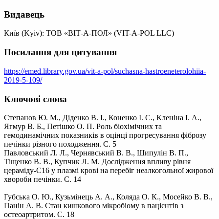
Видавець
Київ (Kyiv): ТОВ «ВІТ-А-ПОЛ» (VIT-A-POL LLC)
Посилання для цитування
https://emed.library.gov.ua/vit-a-pol/suchasna-hastroeneterolohiia-
2019-5-109/
Ключові слова
Степанов Ю. М., Діденко В. І., Коненко І. С., Кленіна І. А.,
Ягмур В. Б., Петішко О. П. Роль біохімічних та
гемодинамічних показників в оцінці прогресування фіброзу
печінки різного походження. С. 5
Павловський Л. Л., Чернявський В. В., Шипулін В. П.,
Тіщенко В. В., Купчик Л. М. Дослідження впливу рівня
цераміду-С16 у плазмі крові на перебіг неалкогольної жирової
хвороби печінки. С. 14
Губська О. Ю., Кузьмінець А. А., Коляда О. К., Мосейко В. В.,
Панін А. В. Стан кишкового мікробіому в пацієнтів з
остеоартритом. С. 18