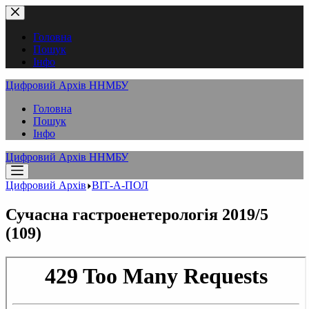
Перейти
до
вмісту
Головна
Пошук
Інфо
Цифровий Архів ННМБУ
Головна
Пошук
Інфо
Цифровий Архів ННМБУ
Цифровий Архів
ВІТ-А-ПОЛ
Сучасна гастроенетерологія 2019/5
(109)