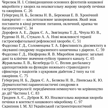
Черелюк Н. І. Співвідношення основних філотипів кишкової
мікробіоти у хворих на неалкогольну жирову хворобу печінки
та ожиріння. С. 26
Губергриц Н. Б., Беляєва Н. В., Бережная Е. В. Хронічний
панкреатит — кислотозалежне захворювання. Який знак
поставити в кінці речення: питання, окличний, крапка чи
багатоточчя? С. 34
Дорофеєв А. Е., Дядик Є. А., Звягінцева Т. Д., Чічула Ю. В.,
Руденко Н. Н., Стукало А. А. Нові можливості терапії
гастроезофагеальної рефлюксної хвороби. С. 51
Фадєєнко Г. Д., Соломенцева Т. А. Ефективність діосмектиту в
лікуванні синдрому подразненого кишечника з діареєю. С. 59
Фадєєнко Г. Д., Нікіфорова Я. В. Мікробіом людини: загальні
дані та клінічне значення еубіозу травного каналу. С. 65
Журавльова Л. В., Келеберда О. С. Вплив дисбалансу
адипоцитокінів на функцію нижнього стравохідного
сфінктера у пацієнтів з цукровим діабетом 2 типу на тлі
ожиріння. С. 75
Губергриц Н. Б., Дядик Є. А., Беляєва Н. В., Ліневська К. Ю.
Дерматологічні паранеопластичні синдроми в
гастроентерології: передбачення неминучого чи керівництво
до дії? Частина І. С. 83
Гриднев А. Є., Дубров К. Ю. Неалкогольна жировая хвороба
печінки в контексті кишкового мікробіому. С. 97
Скрипник І. М. ХІ Український гастроентерологічний