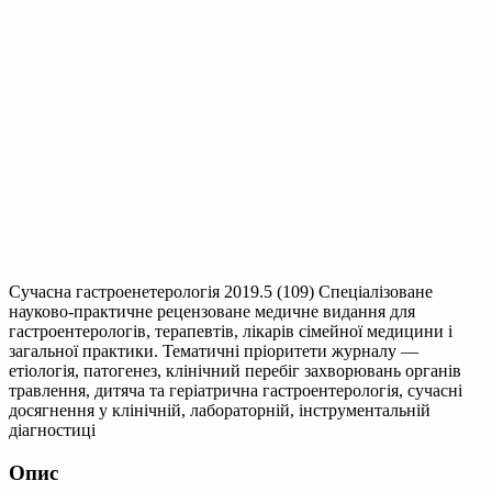
Сучасна гастроенетерологія 2019.5 (109)
Спеціалізоване
науково-практичне рецензоване медичне видання для
гастроентерологів, терапевтів, лікарів сімейної медицини і
загальної практики. Тематичні пріоритети журналу —
етіологія, патогенез, клінічний перебіг захворювань органів
травлення, дитяча та геріатрична гастроентерологія, сучасні
досягнення у клінічній, лабораторній, інструментальній
діагностиці
Опис