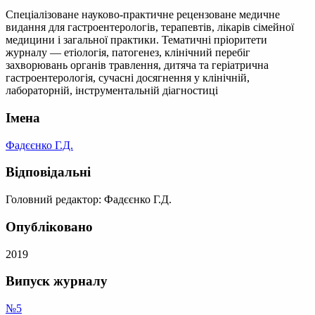
Спеціалізоване науково-практичне рецензоване медичне
видання для гастроентерологів, терапевтів, лікарів сімейної
медицини і загальної практики. Тематичні пріоритети
журналу — етіологія, патогенез, клінічний перебіг
захворювань органів травлення, дитяча та геріатрична
гастроентерологія, сучасні досягнення у клінічній,
лабораторній, інструментальній діагностиці
Імена
Фадєєнко Г.Д.
Відповідальні
Головний редактор: Фадєєнко Г.Д.
Опубліковано
2019
Випуск журналу
№5