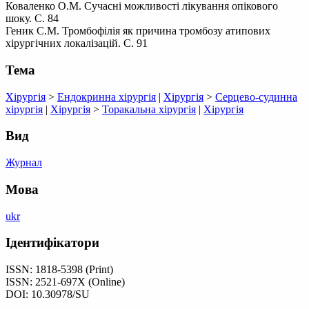
Коваленко О.М. Сучасні можливості лікування опікового
шоку. С. 84
Геник С.М. Тромбофілія як причина тромбозу атипових
хірургічних локалізацій. С. 91
Тема
Хірургія
>
Ендокринна хірургія
|
Хірургія
>
Серцево-судинна
хірургія
|
Хірургія
>
Торакальна хірургія
|
Хірургія
Вид
Журнал
Мова
ukr
Ідентифікатори
ISSN: 1818-5398 (Print)
ISSN: 2521-697X (Online)
DOI: 10.30978/SU