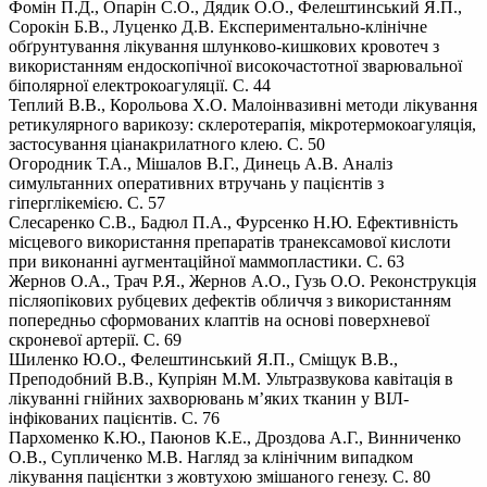
Фомін П.Д., Опарін С.О., Дядик О.О., Фелештинський Я.П.,
Сорокін Б.В., Луценко Д.В. Експериментально-клінічне
обґрунтування лікування шлунково-кишкових кровотеч з
використанням ендоскопічної високочастотної зварювальної
біполярної електрокоагуляції. С. 44
Теплий В.В., Корольова Х.О. Малоінвазивні методи лікування
ретикулярного варикозу: склеротерапія, мікротермокоагуляція,
застосування ціанакрилатного клею. С. 50
Огородник Т.А., Мішалов В.Г., Динець А.В. Аналіз
симультанних оперативних втручань у пацієнтів з
гіперглікемією. С. 57
Слесаренко С.В., Бадюл П.А., Фурсенко Н.Ю. Ефективність
місцевого використання препаратів транексамової кислоти
при виконанні аугментаційної маммопластики. С. 63
Жернов О.А., Трач Р.Я., Жернов А.О., Гузь О.О. Реконструкція
післяопікових рубцевих дефектів обличчя з використанням
попередньо сформованих клаптів на основі поверхневої
скроневої артерії. С. 69
Шиленко Ю.О., Фелештинський Я.П., Сміщук В.В.,
Преподобний В.В., Купріян М.М. Ультразвукова кавітація в
лікуванні гнійних захворювань м’яких тканин у ВІЛ-
інфікованих пацієнтів. С. 76
Пархоменко К.Ю., Паюнов К.Е., Дроздова А.Г., Винниченко
О.В., Супличенко М.В. Нагляд за клінічним випадком
лікування пацієнтки з жовтухою змішаного генезу. С. 80