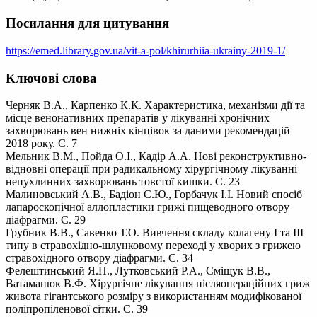
Посилання для цитування
https://emed.library.gov.ua/vit-a-pol/khirurhiia-ukrainy-2019-1/
Ключові слова
Черняк В.А., Карпенко К.К. Характеристика, механізми дії та
місце венонативних препаратів у лікуванні хронічних
захворювань вен нижніх кінцівок за даними рекомендацій
2018 року. С. 7
Мельник В.М., Пойда О.І., Кадір А.А. Нові реконструктивно-
відновні операції при радикальному хірургічному лікуванні
непухлинних захворювань товстої кишки. С. 23
Малиновський А.В., Бадіон С.Ю., Горбачук І.І. Новий спосіб
лапароскопічної аллопластики грижі пищеводного отвору
діафрагми. С. 29
Грубник В.В., Савенко Т.О. Вивчення складу колагену I та III
типу в стравохідно-шлунковому переході у хворих з грижею
стравохідного отвору діафрагми. С. 34
Фелештинський Я.П., Лутковський Р.А., Сміщук В.В.,
Ватаманюк В.Ф. Хірургічне лікування післяопераційних гриж
живота гігантського розміру з використанням модифікованої
поліпропіленової сітки. С. 39