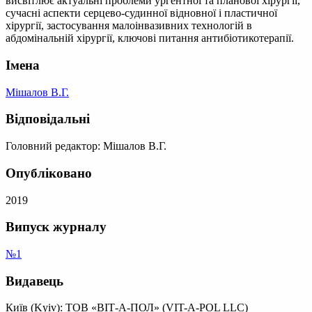
висвітлює актуальні проблеми ургентної та планової хірургії,
сучасні аспекти серцево-судинної відновної і пластичної
хірургії, застосування малоінвазивних технологій в
абдомінальній хірургії, ключові питання антибіотикотерапії.
Імена
Мішалов В.Г.
Відповідальні
Головний редактор: Мішалов В.Г.
Опубліковано
2019
Випуск журналу
№1
Видавець
Київ (Kyiv): ТОВ «ВІТ-А-ПОЛ» (VIT-A-POL LLC)