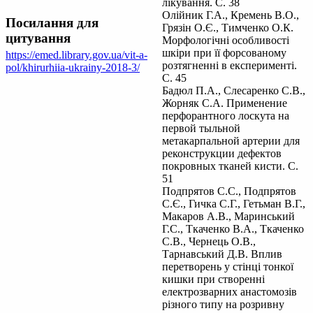
лікування. С. 38
Олійник Г.А., Кремень В.О.,
Посилання для
Грязін О.Є., Тимченко О.К.
цитування
Морфологічні особливості
шкіри при її форсованому
https://emed.library.gov.ua/vit-a-
розтягненні в експерименті.
pol/khirurhiia-ukrainy-2018-3/
С. 45
Бадюл П.А., Слесаренко С.В.,
Жорняк С.А. Применение
перфорантного лоскута на
первой тыльной
метакарпальной артерии для
реконструкции дефектов
покровных тканей кисти. С.
51
Подпрятов С.С., Подпрятов
С.Є., Гичка С.Г., Гетьман В.Г.,
Макаров А.В., Маринський
Г.С., Ткаченко В.А., Ткаченко
С.В., Чернець О.В.,
Тарнавський Д.В. Вплив
перетворень у стінці тонкої
кишки при створенні
електрозварних анастомозів
різного типу на розривну