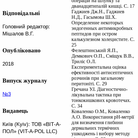
операцій на шлунку та
дванадцятипалій кишці. С. 17
Гаджиев Дж.Н., Гаджиев
Відповідальні
Н.Д., Гасымова Ш.Х.
Определение некоторых
Головний редактор:
эндогенных антимикробных
Мішалов В.Г.
пептидов при остром
калькулезном холецистите. С.
25
Опубліковано
Фелештинський Я.П.,
Демкович О.П., Сміщук В.В.,
Триліс О.Л.
2018
Експериментальна оцінка
ефективності антисептичних
розчинів при загальному
Випуск журналу
перитоніті. С. 29
Гречана У.І. Діагностично-
№3
лікувальна тактика при
тонкокишкових кровотечах.
С. 34
Видавець
Коваленко О.М., Коваленко
А.О. Використання рН-метрії
для визначення глибини
Київ (Kyiv): ТОВ «ВІТ-А-
дермальних термічних
ПОЛ» (VIT-A-POL LLC)
ушкоджень і вибору методу