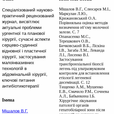
Мішалов В.Г., Слюсарєв М.І.,
Cпеціалізований науково-
Маркулан Л.Ю.,
практичний рецензований
Крижановський О.А.
журнал, висвітлює
Порівняльна оцінка методів
актуальні проблеми
визначення об’єму молочної
залози. С. 7
ургентної та планової
Опанасенко М.С.,
хірургії, сучасні аспекти
Терешкович О.В.,
серцево-судинної
Бичковський В.Б., Ліскіна
І.В., Загаба Л.М., Леванда
відновної і пластичної
Л.І., Лисенко В.І.
хірургії, застосування
Застосування
малоінвазивних
трансбронхіальної біопсії
технологій в
легень під ультразвуковим
контролем для встановлення
абдомінальній хірургії,
етіології легеневої
ключові питання
дисемінації. С. 12
антибіотикотерапії
Тищенко А.М., Мушенко
Е.В., Смачило Р.М., Сочнева
А.Л., Бабынкина І.Б.
Імена
Хірургічне лікування
патології органів
гепатобіліарної зони після
Мішалов В.Г.