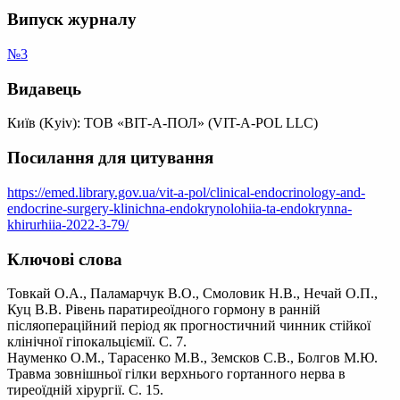
Випуск журналу
№3
Видавець
Київ (Kyiv): ТОВ «ВІТ-А-ПОЛ» (VIT-A-POL LLC)
Посилання для цитування
https://emed.library.gov.ua/vit-a-pol/clinical-endocrinology-and-
endocrine-surgery-klinichna-endokrynolohiia-ta-endokrynna-
khirurhiia-2022-3-79/
Ключові слова
Товкай О.А., Паламарчук В.О., Смоловик Н.В., Нечай О.П.,
Куц В.В. Рівень паратиреоїдного гормону в ранній
післяопераційний період як прогностичний чинник стійкої
клінічної гіпокальціємії. С. 7.
Науменко О.М., Тарасенко М.В., Земсков С.В., Болгов М.Ю.
Травма зовнішньої гілки верхнього гортанного нерва в
тиреоїдній хірургії. С. 15.