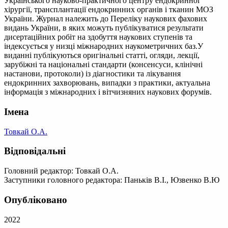
Українського науково-практичного центру ендокринної
хірургії, трансплантації ендокринних органів і тканин МОЗ
України. Журнал належить до Переліку наукових фахових
видань України, в яких можуть публікуватися результати
дисертаційних робіт на здобуття наукових ступенів та
індексується у низці міжнародних наукометричних баз.У
виданні публікуються оригінальні статті, огляди, лекції,
зарубіжні та національні стандарти (консенсуси, клінічні
настанови, протоколи) із діагностики та лікування
ендокринних захворювань, випадки з практики, актуальна
інформація з міжнародних і вітчизняних наукових форумів.
Імена
Товкай О.А.
Відповідальні
Головний редактор: Товкай О.А.
Заступники головного редактора: Паньків В.І., Юзвенко В.Ю
Опубліковано
2022