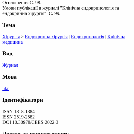
Оголошення С. 98.
Умови публікації в журналі "Клінічна ендокринологія та
ендокринна хірургія". С. 99.
Тема
Хірургія
>
Ендокринна хірургія
|
Ендокринологія
|
Клінічна
медицина
Вид
Журнал
Мова
ukr
Ідентифікатори
ISSN 1818-1384
ISSN 2519-2582
DOI 10.30978/CEES-2022-3
Доступ до повного тексту