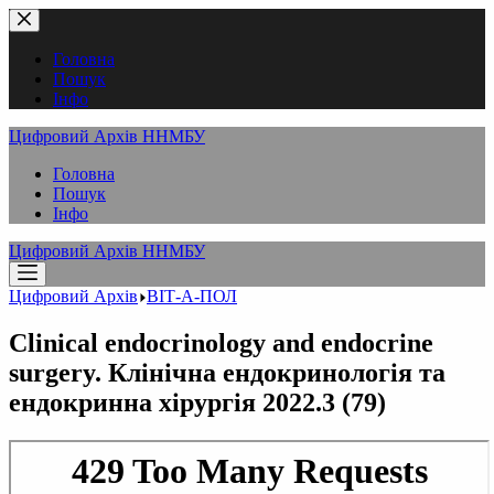
Перейти
до
вмісту
Головна
Пошук
Інфо
Цифровий Архів ННМБУ
Головна
Пошук
Інфо
Цифровий Архів ННМБУ
Цифровий Архів
ВІТ-А-ПОЛ
Clinical endocrinology and endocrine
surgery. Клінічна ендокринологія та
ендокринна хірургія 2022.3 (79)