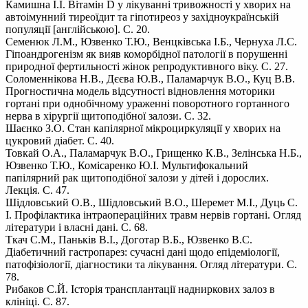
Камишна І.І. Вітамін D у лікуванні тривожності у хворих на
автоімунний тиреоїдит та гіпотиреоз у західноукраїнській
популяції [англійською]. С. 20.
Семенюк Л.М., Юзвенко Т.Ю., Венцківська І.Б., Чернуха Л.С.
Гіпоандрогенізм як вияв коморбідної патології в порушенні
природної фертильності жінок репродуктивного віку. С. 27.
Соломеннікова Н.В., Дєєва Ю.В., Паламарчук В.О., Куц В.В.
Прогностична модель відсутності відновлення моторики
гортані при однобічному ураженні поворотного гортанного
нерва в хірургії щитоподібної залози. С. 32.
Шаєнко З.О. Стан капілярної мікроциркуляції у хворих на
цукровий діабет. С. 40.
Товкай О.А., Паламарчук В.О., Грищенко К.В., Зелінська Н.Б.,
Юзвенко Т.Ю., Комісаренко Ю.І. Мультифокальний
папілярний рак щитоподібної залози у дітей і дорослих.
Лекція. С. 47.
Шідловський О.В., Шідловський В.О., Шеремет М.І., Дуць С.
І. Профілактика інтраопераційних травм нервів гортані. Огляд
літератури і власні дані. С. 68.
Ткач С.М., Паньків В.І., Доготар В.Б., Юзвенко В.С.
Діабетичний гастропарез: сучасні дані щодо епідеміології,
патофізіології, діагностики та лікування. Огляд літератури. С.
78.
Рибаков С.Й. Історія трансплантації надниркових залоз в
клініці. С. 87.