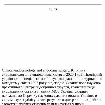
Clinical endocrinology and endocrine surgery. Клінічна
ендокринологія та ендокринна хірургія 2020.1 (69)
Провідний
український спеціалізований науково-практичний журнал, що
виходить у світ із 2002 року під егідою Українського науково-
практичного центру ендокринної хірургії, трансплантації
ендокринних органів і тканин МОЗ України. Журнал
належить до Переліку наукових фахових видань України, в
яких можуть публікуватися результати дисертаційних робіт на
здобуття наукових ступенів та індексується у низці