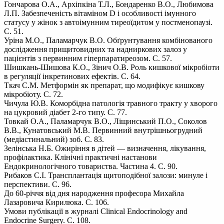
Гончарова О.А., Архіпкіна Т.Л., Бондаренко В.О., Любимова
Л.П. Забезпеченість вітаміном D і особливості імунного
статусу у жінок з автоімунним тиреоїдитом у постменопаузі.
С. 51.
Уріна М.О., Паламарчук В.О. Обґрунтування комбінованого
дослідження прищитовидних та надниркових залоз у
пацієнтів з первинним гіперпаратиреозом. С. 57.
Шишкань-Шишова К.О., Зінич О.В. Роль кишкової мікробіоти
в регуляції інкретинових ефектів. С. 64.
Ткач С.М. Метформін як препарат, що модифікує кишкову
мікробіоту. С. 72.
Чичула Ю.В. Коморбідна патологія травного тракту у хворого
на цукровий діабет 2-го типу. С. 77.
Товкай О.А., Паламарчук В.О., Ліщинський П.О., Соколов
В.В., Кунатовський М.В. Первинний внутрішньогрудний
(медіастинальний) зоб. С. 83.
Зелінська Н.Б. Ожиріння в дітей — визначення, лікування,
профілактика. Клінічні практичні настанови
Ендокринологічного товариства. Частина 4. С. 90.
Рибаков С.І. Трансплантація щитоподібної залози: минуле і
перспективи. С. 96.
До 60-річчя від дня народження професора Михайла
Лазаровича Кирилюка. С. 106.
Умови публікації в журналі Clinical Endocrinology and
Endocrine Surgery. С. 108.