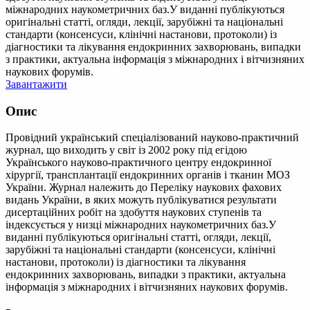
міжнародних наукометричних баз.У виданні публікуються
оригінальні статті, огляди, лекції, зарубіжні та національні
стандарти (консенсуси, клінічні настанови, протоколи) із
діагностики та лікування ендокринних захворювань, випадки
з практики, актуальна інформація з міжнародних і вітчизняних
наукових форумів.
Завантажити
Опис
Провідний український спеціалізований науково-практичний
журнал, що виходить у світ із 2002 року під егідою
Українського науково-практичного центру ендокринної
хірургії, трансплантації ендокринних органів і тканин МОЗ
України. Журнал належить до Переліку наукових фахових
видань України, в яких можуть публікуватися результати
дисертаційних робіт на здобуття наукових ступенів та
індексується у низці міжнародних наукометричних баз.У
виданні публікуються оригінальні статті, огляди, лекції,
зарубіжні та національні стандарти (консенсуси, клінічні
настанови, протоколи) із діагностики та лікування
ендокринних захворювань, випадки з практики, актуальна
інформація з міжнародних і вітчизняних наукових форумів.