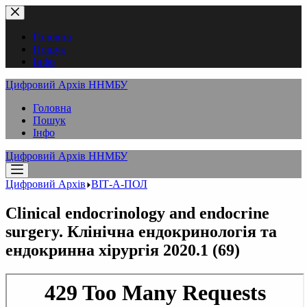
Перейти
до
вмісту
Головна
Пошук
Інфо
Цифровий Архів ННМБУ
Головна
Пошук
Інфо
Цифровий Архів ННМБУ
Цифровий Архів
ВІТ-А-ПОЛ
Clinical endocrinology and endocrine
surgery. Клінічна ендокринологія та
ендокринна хірургія 2020.1 (69)