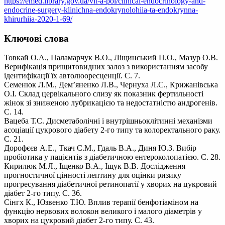
https://emed.library.gov.ua/vit-a-pol/clinical-endocrinology-and-
endocrine-surgery-klinichna-endokrynolohiia-ta-endokrynna-
khirurhiia-2020-1-69/
Ключові слова
Товкай О.А., Паламарчук В.О., Ліщинський П.О., Мазур О.В.
Верифікація прищитовидних залоз з використанням засобу
ідентифікації їх автолюоресценції. С. 7.
Семенюк Л.М., Дем’яненко Л.В., Чернуха Л.С., Крижанівська
О.І. Склад цервікального слизу як показник фертильності
жінок зі зниженою лубрикацією та недостатністю андрогенів.
С. 14.
Вацеба Т.С. Дисметаболічні і внутрішньоклітинні механізми
асоціації цукрового діабету 2-го типу та колоректального раку.
С. 21.
Дорофєєв А.Е., Ткач С.М., Гдаль В.А., Диня Ю.З. Вибір
пробіотика у пацієнтів з діабетичною ентероколопатією. С. 28.
Кирилюк М.Л., Іщенко В.А., Іщук В.В. Дослідження
прогностичної цінності лептину для оцінки ризику
прогресування діабетичної ретинопатії у хворих на цукровий
діабет 2-го типу. С. 36.
Сінгх К., Юзвенко Т.Ю. Вплив терапії бенфотіаміном на
функцію нервових волокон великого і малого діаметрів у
хворих на цукровий діабет 2-го типу. С. 43.