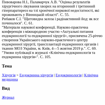
Пивоварова Н.І., Паламарчук А.В. "Оцінка результатів
хірургічного лікування хворих на вторинний і третинний
гіперпаратиреоз на тлі хронічної ниркової недостатності, які
проживають у Вінницькій області". С. 55.
Рибаков С.І. "Щитовидна залоза і радіоактивний йод: як все
починалося". С. 61.
"Матеріали наукової конференції. Науково-практична
конференція з міжнародною участю «Актуальні питання
ендокринології та ендокринної хірургії», присвячена 25-річчю
створення Українського науково-практичного центру
ендокринної хірургії, трансплантації ендокринних органів і
тканин МОЗ України, м. Київ, 4—5 жовтня 2019 р.". С. 69.
"Умови публікації в журналі «Клінічна ендокринологія та
ендокринна хірургія»". С. 105.
Тема
Хірургія
>
Ендокринна хірургія
|
Ендокринологія
|
Клінічна
медицина
Вид
Журнал