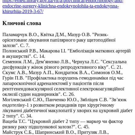
https://emed.library.gov.ua/vit-a-pol/clinical-endocrinology-and-
endocrine-surgery-klinichna-endokrynolohiia-ta-endokrynna-
khirurhiia-2019-3-67/
Ключові слова
Паламарчук В.О., Квітка Д.М., Мазур О.В. "Ризик-
орієнтоване лікування папілярного раку щитоподібної
залози". С. 7.
Полонський Р.В., Макарова І.І. "Емболізація маткових артерій
в акушерстві". С. 14.
Семенюк Л.М., Дем’яненко Л.В., Чернуха Л.С. "Сексуальна
дисфункція у жінок різного репродуктивного віку". С. 21.
Скумс А.В., Мазур А.П., Кондратюк В.А., Симонов О.М.,
Гурін П.В. "Профілактика порушень гемодинаміки під час
лапароскопічної адреналектомії у пацієнтів після
рентгенендоваскулярної селективної електрокоагуляційної
оклюзії судин наднирників". С. 26.
Могілевський С.Ю., Панченко Ю.О., Зябліцев С.В. "Зв’язок
ендотеліну-1 з розвитком рецидивів при хірургічному
лікуванні діабетичної макулопатії у хворих на цукровий діабет
2 типу". С. 34.
Вацеба Т.С. "Цукровий діабет 2 типу — маркер чи фактор
ризику раку підшлункової залози?". С. 45.
Майструк С.Б., Шапринський В.О., Притуляк Л.В.,