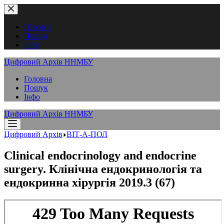
Перейти
до
вмісту
Головна
Пошук
Інфо
Цифровий Архів ННМБУ
Головна
Пошук
Інфо
Цифровий Архів ННМБУ
Цифровий Архів
ВІТ-А-ПОЛ
Clinical endocrinology and endocrine
surgery. Клінічна ендокринологія та
ендокринна хірургія 2019.3 (67)