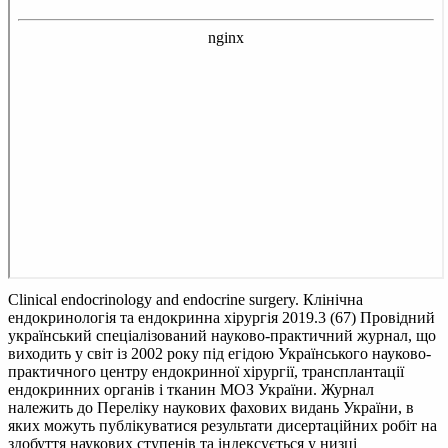
Clinical endocrinology and endocrine surgery. Клінічна
ендокринологія та ендокринна хірургія 2019.3 (67)
Провідний
український спеціалізований науково-практичний журнал, що
виходить у світ із 2002 року під егідою Українського науково-
практичного центру ендокринної хірургії, трансплантації
ендокринних органів і тканин МОЗ України. Журнал
належить до Переліку наукових фахових видань України, в
яких можуть публікуватися результати дисертаційних робіт на
здобуття наукових ступенів та індексується у низці