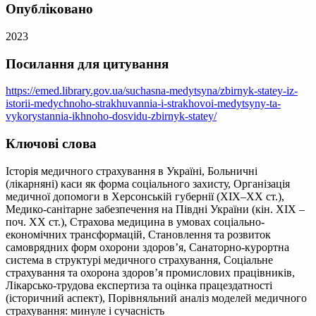
Опубліковано
2023
Посилання для цитування
https://emed.library.gov.ua/suchasna-medytsyna/zbirnyk-statey-iz-
istorii-medychnoho-strakhuvannia-i-strakhovoi-medytsyny-ta-
vykorystannia-ikhnoho-dosvidu-zbirnyk-statey/
Ключові слова
Історія медичного страхування в Україні, Больничні
(лікарняні) каси як форма соціального захисту, Організація
медичної допомоги в Херсонській губернії (XIX–XX ст.),
Медико-санітарне забезпечення на Півдні України (кін. XIX –
поч. XX ст.), Страхова медицина в умовах соціально-
економічних трансформацій, Становлення та розвиток
самоврядних форм охорони здоров’я, Санаторно-курортна
система в структурі медичного страхування, Соціальне
страхування та охорона здоров’я промислових працівників,
Лікарсько-трудова експертиза та оцінка працездатності
(історичний аспект), Порівняльний аналіз моделей медичного
страхування: минуле і сучасність