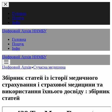
Перейти
до
вмісту
Головна
Пошук
Інфо
Цифровий Архів ННМБУ
Головна
Пошук
Інфо
Цифровий Архів ННМБУ
Цифровий Архів
Сучасна медицина
Збірник статей із історії медичного
страхування і страхової медицини та
використання їхнього досвіду : збірник
статей