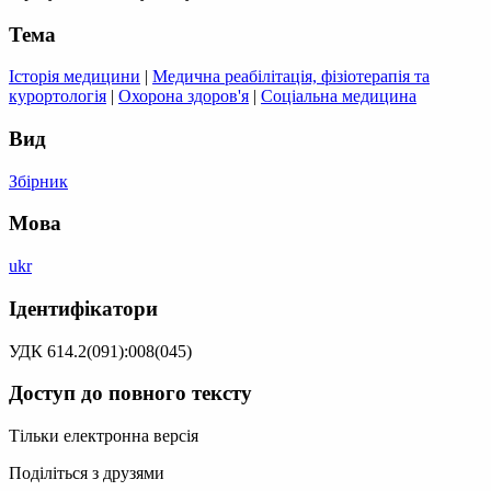
Тема
Історія медицини
|
Медична реабілітація, фізіотерапія та
курортологія
|
Охорона здоров'я
|
Соціальна медицина
Вид
Збірник
Мова
ukr
Ідентифікатори
УДК 614.2(091):008(045)
Доступ до повного тексту
Тільки електронна версія
Поділіться з друзями