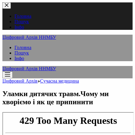
Перейти
до
вмісту
Головна
Пошук
Інфо
Цифровий Архів ННМБУ
Головна
Пошук
Інфо
Цифровий Архів ННМБУ
Цифровий Архів
Сучасна медицина
Уламки дитячих травм.Чому ми
хворіємо і як це припинити