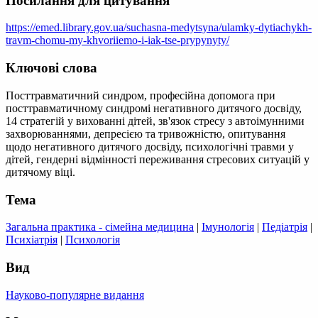
Посилання для цитування
https://emed.library.gov.ua/suchasna-medytsyna/ulamky-dytiachykh-
travm-chomu-my-khvoriiemo-i-iak-tse-prypynyty/
Ключові слова
Посттравматичний синдром, професійна допомога при
посттравматичному синдромі негативного дитячого досвіду,
14 стратегій у вихованні дітей, зв'язок стресу з автоімунними
захворюваннями, депресією та тривожністю, опитування
щодо негативного дитячого досвіду, психологічні травми у
дітей, гендерні відмінності переживання стресових ситуацій у
дитячому віці.
Тема
Загальна практика - сімейна медицина
|
Імунологія
|
Педіатрія
|
Психіатрія
|
Психологія
Вид
Науково-популярне видання