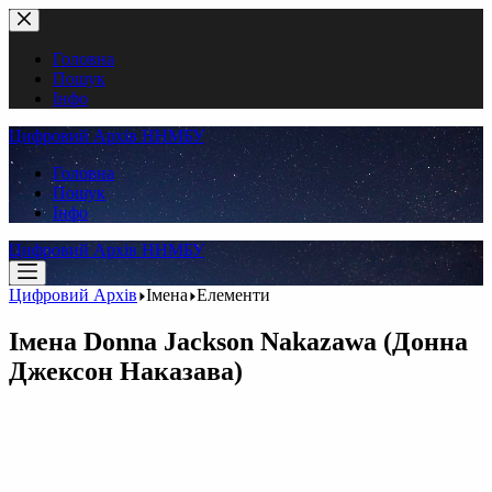
Перейти
до
вмісту
Головна
Пошук
Інфо
Цифровий Архів ННМБУ
Головна
Пошук
Інфо
Цифровий Архів ННМБУ
Цифровий Архів
Імена
Елементи
Імена
Donna Jackson Nakazawa (Донна
Джексон Наказава)