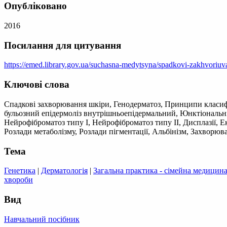
Опубліковано
2016
Посилання для цитування
https://emed.library.gov.ua/suchasna-medytsyna/spadkovi-zakhvoriuv
Ключові слова
Спадкові захворювання шкіри, Генодерматоз, Принципи класифіка
бульозний епідермоліз внутрішньоепідермальний, Юнктіональни
Нейрофіброматоз типу I, Нейрофіброматоз типу II, Дисплазії, Е
Розлади метаболізму, Розлади пігментації, Альбінізм, Захворю
Тема
Генетика
|
Дерматологія
|
Загальна практика - сімейна медицин
хвороби
Вид
Навчальний посібник