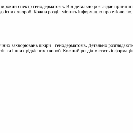
ирокий спектр генодерматозів. Він детально розглядає принципи 
ідкісних хвороб. Кожна розділ містить інформацію про етіологію,
них захворювань шкіри - генодерматозів. Детально розглядаютьс
зів та інших рідкісних хвороб. Кожний розділ містить інформацію