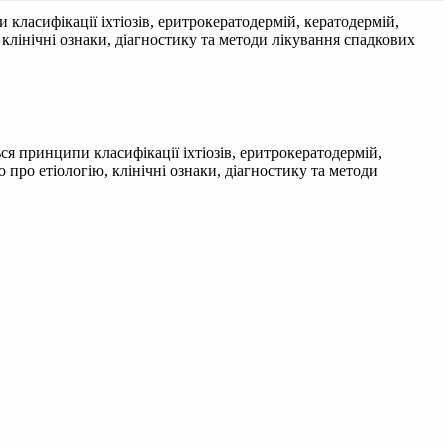
класифікації іхтіозів, еритрокератодермій, кератодермій,
 клінічні ознаки, діагностику та методи лікування спадкових
я принципи класифікації іхтіозів, еритрокератодермій,
 про етіологію, клінічні ознаки, діагностику та методи