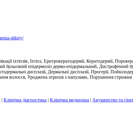
annia-shkiry/
ції іхтіозів, Іхтіоз, Еритрокератодермії, Кератодермії, Пороке
й бульозний епідермоліз дермо-епідермальний, Дистрофічний бу
ктодермальні дисплазії, Дермальні дисплазії, Прогерії, Пойкілод
вання волосся, Уроджена атрихія з папулами, Порушення стрижня 
а
|
Клінічна діагностика
|
Клінічна медицина
|
Акушерство та гіне