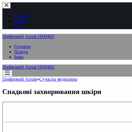
Перейти
до
вмісту
Головна
Пошук
Інфо
Цифровий Архів ННМБУ
Головна
Пошук
Інфо
Цифровий Архів ННМБУ
Цифровий Архів
Сучасна медицина
Спадкові захворювання шкіри