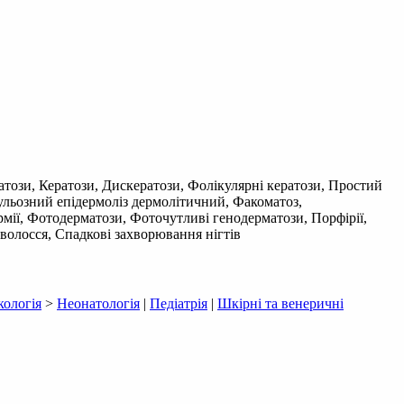
ратози, Кератози, Дискератози, Фолікулярні кератози, Простий
льозний епідермоліз дермолітичний, Факоматоз,
ермії, Фотодерматози, Фоточутливі генодерматози, Порфірії,
волосся, Спадкові захворювання нігтів
кологія
>
Неонатологія
|
Педіатрія
|
Шкірні та венеричні