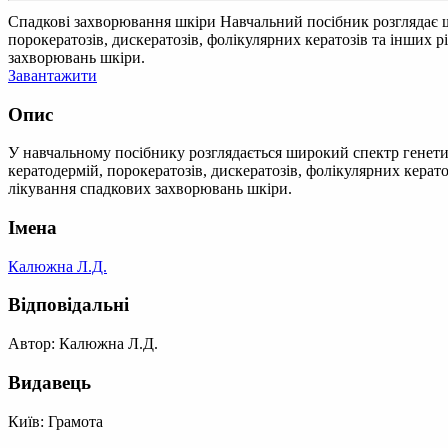
Спадкові захворювання шкіри
Навчальний посібник розглядає ш
порокератозів, дискератозів, фолікулярних кератозів та інших р
захворювань шкіри.
Завантажити
Опис
У навчальному посібнику розглядається широкий спектр генетич
кератодермій, порокератозів, дискератозів, фолікулярних керато
лікування спадкових захворювань шкіри.
Імена
Калюжна Л.Д.
Відповідальні
Автор: Калюжна Л.Д.
Видавець
Київ: Грамота