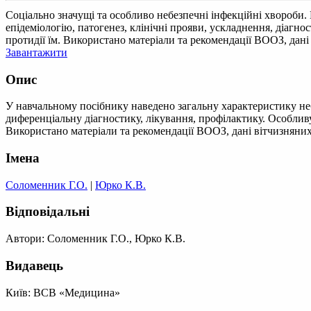
Соціально значущі та особливо небезпечні інфекційні хвороби
епідеміологію, патогенез, клінічні прояви, ускладнення, діагн
протидії їм. Використано матеріали та рекомендації ВООЗ, дан
Завантажити
Опис
У навчальному посібнику наведено загальну характеристику небе
диференціальну діагностику, лікування, профілактику. Особливу
Використано матеріали та рекомендації ВООЗ, дані вітчизняних
Імена
Соломенник Г.О.
|
Юрко К.В.
Відповідальні
Автори: Соломенник Г.О., Юрко К.В.
Видавець
Київ: ВСВ «Медицина»