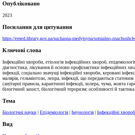
Опубліковано
2023
Посилання для цитування
https://emed.library.gov.ua/suchasna-medytsyna/sotsialno-znachushch
Ключові слова
Інфекційні хвороби, етіологія інфекційних хвороб, епідеміологі
діагностика, лікування й основи профілактики інфекційних хво
інфекції, соціально значущі інфекційні хвороби, керовані інфекці
малярія, гельмінтози, лепра, інфекції, що передаються статевим
санітарні правила, карантинні інфекції, холера, чума, жовта га
білогічний захист, біологічний тероризм: особливості й тактика
Тема
Біологічні науки
|
Епідеміологія
|
Імунологія
|
Інфекційні хворо
Вид