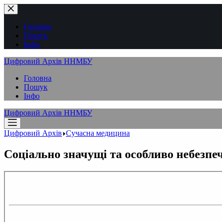
Перейти
до
вмісту
Головна
Пошук
Інфо
Цифровий Архів ННМБУ
Головна
Пошук
Інфо
Цифровий Архів ННМБУ
Цифровий Архів
Сучасна медицина
Соціально значущі та особливо небезпе