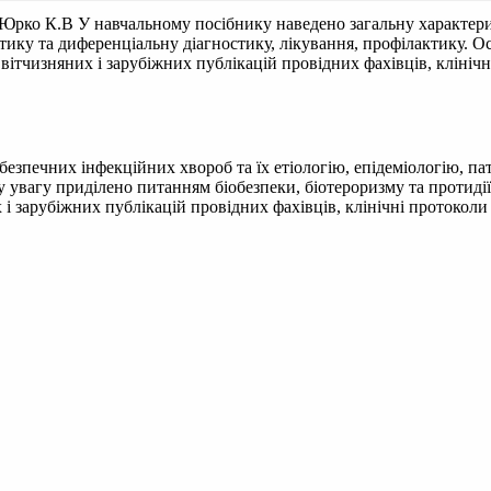
. Юрко К.В
У навчальному посібнику наведено загальну характери
остику та диференціальну діагностику, лікування, профілактику. 
і вітчизняних і зарубіжних публікацій провідних фахівців, клін
зпечних інфекційних хвороб та їх етіологію, епідеміологію, пато
 увагу приділено питанням біобезпеки, біотероризму та протидії
 і зарубіжних публікацій провідних фахівців, клінічні протоко