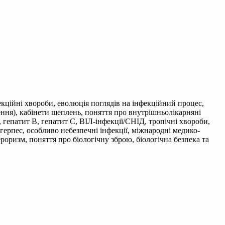
фекційні хвороби, еволюція поглядів на інфекційний процес,
ення), кабінети щеплень, поняття про внутрішньолікарняні
ї, гепатит B, гепатит C, ВІЛ-інфекції/СНІД, тропічні хвороби,
 герпес, особливо небезпечні інфекції, міжнародні медико-
ероризм, поняття про біологічну зброю, біологічна безпека та