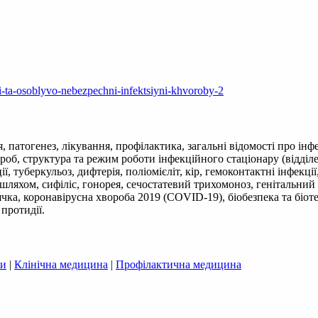
i-ta-osoblyvo-nebezpechni-infektsiyni-khvoroby-2
я, патогенез, лікування, профілактика, загальні відомості про ін
роб, структура та режим роботи інфекційного стаціонару (відділ
ї, туберкульоз, дифтерія, поліомієліт, кір, гемоконтактні інфекці
 шляхом, сифіліс, гонорея, сечостатевий трихомоноз, генітальний
рячка, коронавірусна хвороба 2019 (COVID-19), біобезпека та біот
 протидії.
би
|
Клінічна медицина
|
Профілактична медицина