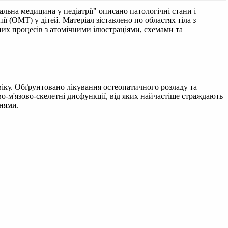
льна медицина у педіатрії" описано патологічні стани і
ї (ОМТ) у дітей. Матеріал зіставлено по областях тіла з
них процесів з атомічними ілюстраціями, схемами та
віку. Обґрунтовано лікування остеопатичного розладу та
во-м'язово-скелетні дисфункції, від яких найчастіше страждають
ннями.