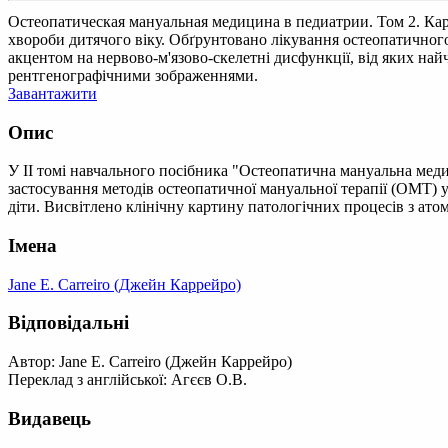
Остеопатическая мануальная медицина в педиатрии. Том 2. К
хвороби дитячого віку. Обґрунтовано лікування остеопатичного 
акцентом на нервово-м'язово-скелетні дисфункції, від яких най
рентгенографічними зображеннями.
Завантажити
Опис
У ІІ томі навчального посібника "Остеопатична мануальна медиц
застосування методів остеопатичної мануальної терапії (ОМТ) у 
діти. Висвітлено клінічну картину патологічних процесів з а
Імена
Jane Е. Carreiro (Джейн Каррейро)
Відповідальні
Автор: Jane Е. Carreiro (Джейн Каррейро)
Переклад з англійської: Агєєв О.В.
Видавець