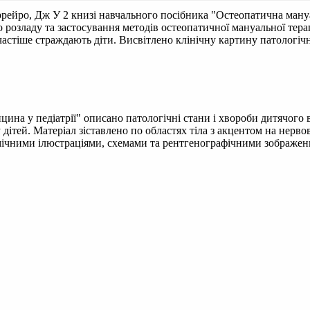
аррейро, Дж
У 2 книзі навчального посібника "Остеопатична мануа
розладу та застосування методів остеопатичної мануальної терапі
частіше страждають діти. Висвітлено клінічну картину патологіч
ина у педіатрії" описано патологічні стани і хвороби дитячого 
дітей. Матеріал зіставлено по областях тіла з акцентом на нерво
томічними ілюстраціями, схемами та рентгенографічними зображе