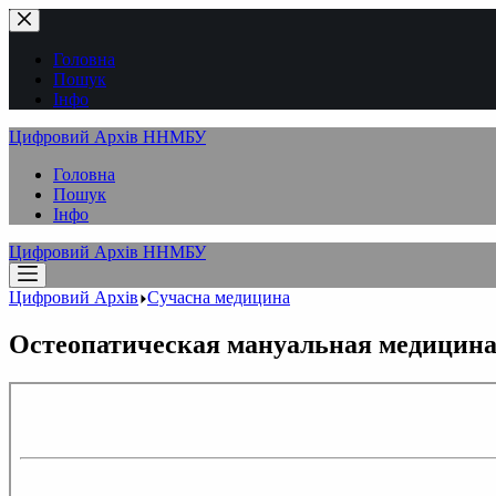
Перейти
до
вмісту
Головна
Пошук
Інфо
Цифровий Архів ННМБУ
Головна
Пошук
Інфо
Цифровий Архів ННМБУ
Цифровий Архів
Сучасна медицина
Остеопатическая мануальная медицина в