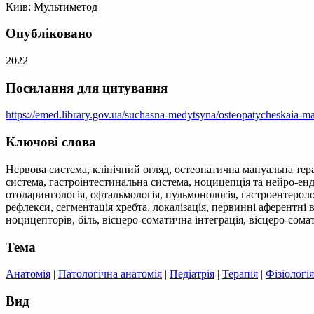
Київ: Мультиметод
Опубліковано
2022
Посилання для цитування
https://emed.library.gov.ua/suchasna-medytsyna/osteopatycheskaia-
Ключові слова
Нервова система, клінічний огляд, остеопатична мануальна тера
система, гастроінтестинальна система, ноцицепція та нейро-енд
отоларингологія, офтальмологія, пульмонологія, гастроентеролог
рефлекси, сегментація хребта, локалізація, первинні аферентні
ноцицепторів, біль, вісцеро-соматична інтеграція, вісцеро-сома
Тема
Анатомія
|
Патологічна анатомія
|
Педіатрія
|
Терапія
|
Фізіологія
Вид