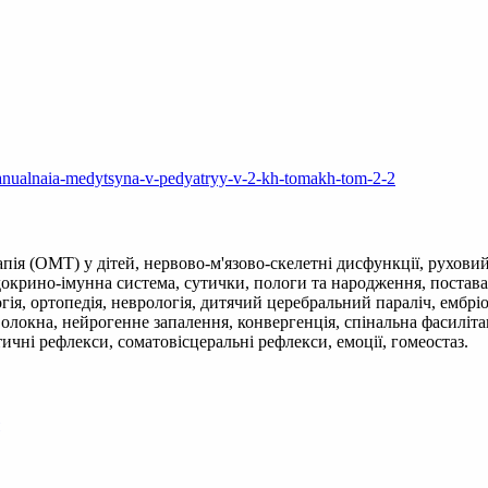
manualnaia-medytsyna-v-pedyatryy-v-2-kh-tomakh-tom-2-2
пія (ОМТ) у дітей, нервово-м'язово-скелетні дисфункції, руховий
окрино-імунна система, сутички, пологи та народження, постава,
ія, ортопедія, неврологія, дитячий церебральний параліч, ембріо
 волокна, нейрогенне запалення, конвергенція, спінальна фасиліт
тичні рефлекси, соматовісцеральні рефлекси, емоції, гомеостаз.