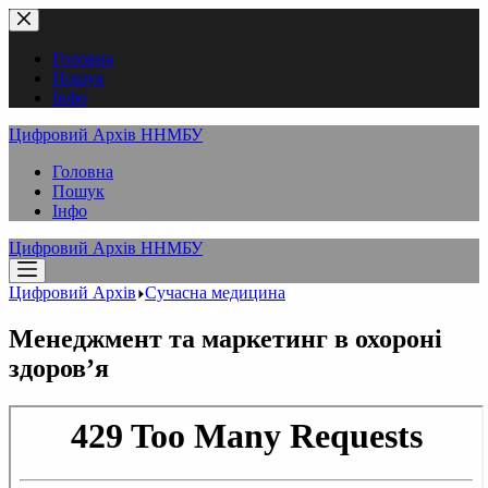
Перейти
до
вмісту
Головна
Пошук
Інфо
Цифровий Архів ННМБУ
Головна
Пошук
Інфо
Цифровий Архів ННМБУ
Цифровий Архів
Сучасна медицина
Менеджмент та маркетинг в охороні
здоров’я