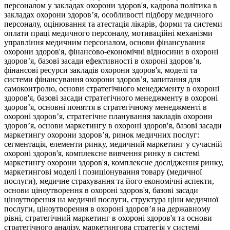
персоналом у закладах охорони здоров'я, кадрова політика в
закладах охорони здоров’я, особливості підбору медичного
персоналу, оцінювання та атестація лікарів, форми та системи
оплати праці медичного персоналу, мотиваційні механізми
управління медичним персоналом, основи фінансування
охорони здоров'я, фінансово-економічні відносини в охороні
здоров’я, базові засади ефективності в охороні здоров’я,
фінансові ресурси закладів охорони здоров'я, моделі та
системи фінансування охорони здоров’я, запитання для
самоконтролю, основи стратегічного менеджменту в охороні
здоров'я, базові засади стратегічного менеджменту в охороні
здоров’я, основні поняття в стратегічному менеджменті в
охороні здоров’я, стратегічне планування закладів охорони
здоров’я, основи маркетингу в охороні здоров'я, базові засади
маркетингу охорони здоров’я, ринок медичних послуг:
сегментація, елементи ринку, медичний маркетинг у сучасній
охороні здоров'я, комплексне вивчення ринку в системі
маркетингу охорони здоров'я, комплексне дослідження ринку,
маркетингові моделі і позиціонування товару (медичної
послуги), медичне страхування та його економічні аспекти,
основи ціноутворення в охороні здоров'я, базові засади
ціноутворення на медичні послуги, структура ціни медичної
послуги, ціноутворення в охороні здоров’я на державному
рівні, стратегічний маркетинг в охороні здоров'я та основи
стратегічного аналізу, маркетингова стратегія у системі