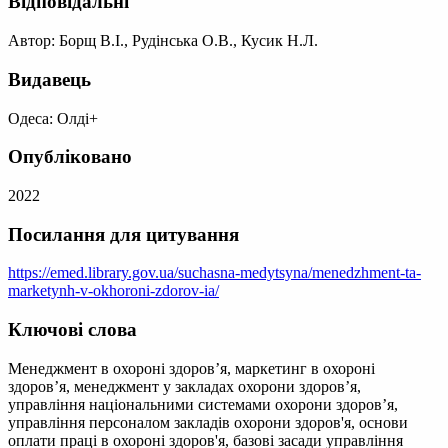
Відповідальні
Автор: Борщ В.І., Рудінська О.В., Кусик Н.Л.
Видавець
Одеса: Олді+
Опубліковано
2022
Посилання для цитування
https://emed.library.gov.ua/suchasna-medytsyna/menedzhment-ta-
marketynh-v-okhoroni-zdorov-ia/
Ключові слова
Менеджмент в охороні здоров’я, маркетинг в охороні
здоров’я, менеджмент у закладах охорони здоров’я,
управління національними системами охорони здоров’я,
управління персоналом закладів охорони здоров'я, основи
оплати праці в охороні здоров'я, базові засади управління