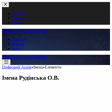
Перейти
до
вмісту
Головна
Пошук
Інфо
Цифровий Архів ННМБУ
Головна
Пошук
Інфо
Цифровий Архів ННМБУ
Цифровий Архів
Імена
Елементи
Імена
Рудінська О.В.