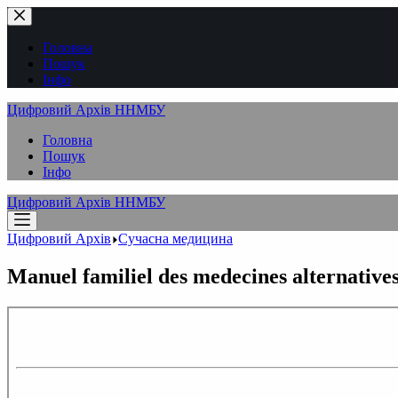
Перейти
до
вмісту
Головна
Пошук
Інфо
Цифровий Архів ННМБУ
Головна
Пошук
Інфо
Цифровий Архів ННМБУ
Цифровий Архів
Сучасна медицина
Manuel familiel des medecines alternative