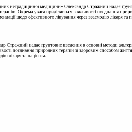
дник нетрадиційної медицини» Олександр Стражний надає ґрунт
отерапію. Окрема увага приділяється важливості поєднання прир
мендації щодо ефективного лікування через взаємодію лікаря та п
др Стражний надає ґрунтовне введення в основні методи альте
ливості поєднання природних терапій зі здоровим способом життя
дію лікаря та пацієнта.