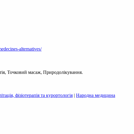
edecines-alternatives/
тія, Точковий масаж, Природолікування.
ітація, фізіотерапія та курортологія
|
Народна медицина