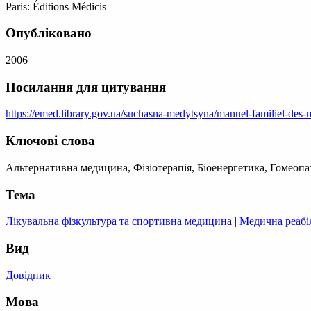
Paris: Éditions Médicis
Опубліковано
2006
Посилання для цитування
https://emed.library.gov.ua/suchasna-medytsyna/manuel-familiel-des-m
Ключові слова
Альтернативна медицина, Фізіотерапія, Біоенергетика, Гомеопа
Тема
Лікувальна фізкультура та спортивна медицина
|
Медична реабіл
Вид
Довідник
Мова