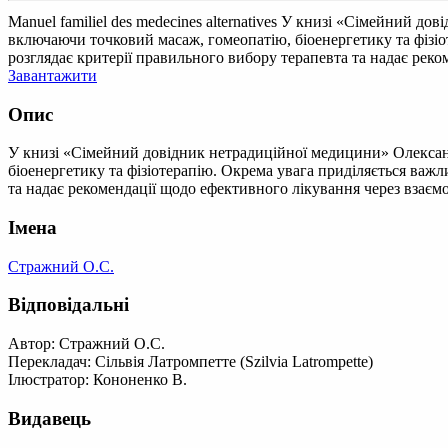
Manuel familiel des medecines alternatives
У книзі «Сімейний дові
включаючи точковий масаж, гомеопатію, біоенергетику та фізі
розглядає критерії правильного вибору терапевта та надає реко
Завантажити
Опис
У книзі «Сімейний довідник нетрадиційної медицини» Олексан
біоенергетику та фізіотерапію. Окрема увага приділяється важ
та надає рекомендації щодо ефективного лікування через взаємо
Імена
Стражний О.С.
Відповідальні
Автор: Стражний О.С.
Перекладач: Сільвія Латромпетте (Szilvia Latrompette)
Ілюстратор: Кононенко В.
Видавець