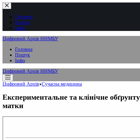
Перейти
до
вмісту
Головна
Пошук
Інфо
Цифровий Архів ННМБУ
Головна
Пошук
Інфо
Цифровий Архів ННМБУ
Цифровий Архів
Сучасна медицина
Експериментальне та клінічне обґрунтув
матки