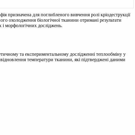
ія призначена для поглибленого вивчення ролі кріодеструкції
ного охолодження біологічної тканини отримані результати
х і морфологічних досліджень.
ретичному та експериментальному дослідженні теплообміну у
су відновлення температури тканини, які підтверджені даними