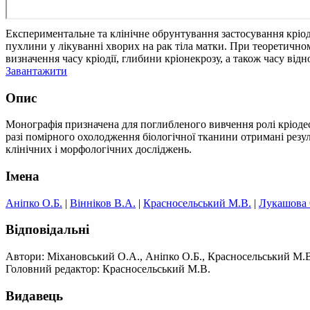
Експериментальне та клінічне обрунтування застосування кріод
пухлини у лікуванні хворих на рак тіла матки. При теоретично
визначення часу кріодії, глибини кріонекрозу, а також часу ві
Завантажити
Опис
Монографія призначена для поглибленого вивчення ролі кріодес
разі помірного охолодження біологічної тканини отримані резул
клінічних і морфологічних досліджень.
Імена
Аніпко О.Б.
|
Вінніков В.А.
|
Красносельський М.В.
|
Лукашова 
Відповідальні
Автори: Міхановський О.А., Аніпко О.Б., Красносельський М.В
Головний редактор: Красносельський М.В.
Видавець