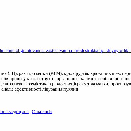
linichne-obgruntuvannia-zastosuvannia-kriodestruktsii-pukhlyny-u-lik
на (ЗП), рак тіло матки (РТМ), кріохірургія, кріовплив в експер
рів процесу кріодеструкції органічної тканини, особливості пос
ультразвукова семіотика кріодеструції раку тіла матки, прогнозу
 аналіз ефективності лікування пухлин.
ічна медицина
|
Онкологія