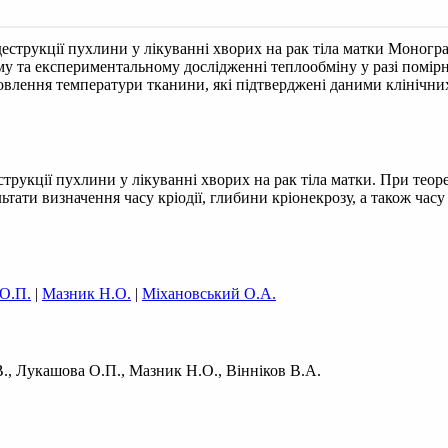
еструкції пухлини у лікуванні хворих на рак тіла матки
Монограф
му та експериментальному дослідженні теплообміну у разі помір
дновлення температури тканини, які підтверджені даними клінічни
трукції пухлини у лікуванні хворих на рак тіла матки. При тео
ьтати визначення часу кріодії, глибини кріонекрозу, а також ча
О.П.
|
Мазник Н.О.
|
Міхановський О.А.
., Лукашова О.П., Мазник Н.О., Вінніков В.А.