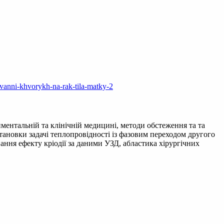
uvanni-khvorykh-na-rak-tila-matky-2
иментальній та клінічній медицині, методи обстеження та та
тановки задачі теплопровідності із фазовим переходом другого
вання ефекту кріодії за даними УЗД, абластика хірургічних