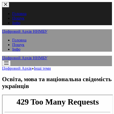
Перейти
до
вмісту
Головна
Пошук
Інфо
Цифровий Архів ННМБУ
Головна
Пошук
Інфо
Цифровий Архів ННМБУ
Цифровий Архів
Інші теми
Освіта, мова та національна свідомість
українців