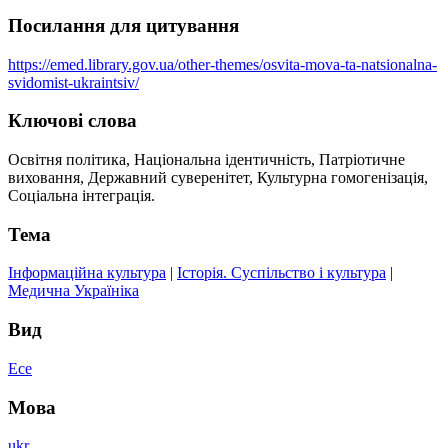
Посилання для цитування
https://emed.library.gov.ua/other-themes/osvita-mova-ta-natsionalna-
svidomist-ukraintsiv/
Ключові слова
Освітня політика, Національна ідентичність, Патріотичне
виховання, Державний суверенітет, Культурна гомогенізація,
Соціальна інтеграція.
Тема
Інформаційна культура
|
Історія. Суспільство і культура
|
Медична Україніка
Вид
Есе
Мова
ukr