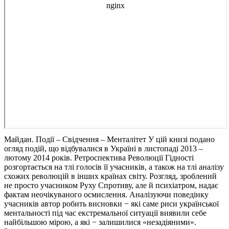
Майдан. Події – Свідчення – Менталітет
У цій книзі подано
огляд подій, що відбувалися в Україні в листопаді 2013 –
лютому 2014 років. Ретроспектива Революції Гідності
розгортається на тлі голосів її учасників, а також на тлі аналізу
схожих революцій в інших країнах світу. Розгляд, зроблений
не просто учасником Руху Спротиву, але й психіатром, надає
фактам неочікуваного осмислення. Аналізуючи поведінку
учасників автор робить висновки − які саме риси української
ментальності під час екстремальної ситуації виявили себе
найбільшою мірою, а які − залишилися «незадіяними».