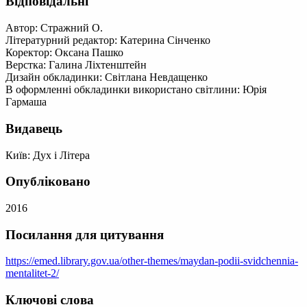
Відповідальні
Автор: Стражний О.
Літературний редактор: Катерина Сінченко
Коректор: Оксана Пашко
Верстка: Галина Ліхтенштейн
Дизайн обкладинки: Світлана Невдащенко
В оформленні обкладинки використано світлини: Юрія
Гармаша
Видавець
Київ: Дух і Літера
Опубліковано
2016
Посилання для цитування
https://emed.library.gov.ua/other-themes/maydan-podii-svidchennia-
mentalitet-2/
Ключові слова