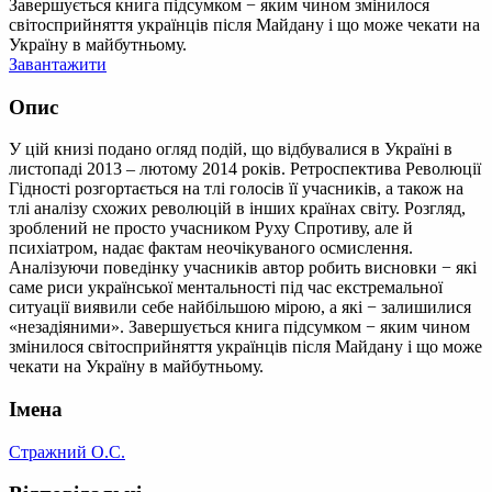
Завершується книга підсумком − яким чином змінилося
світосприйняття українців після Майдану і що може чекати на
Україну в майбутньому.
Завантажити
Опис
У цій книзі подано огляд подій, що відбувалися в Україні в
листопаді 2013 – лютому 2014 років. Ретроспектива Революції
Гідності розгортається на тлі голосів її учасників, а також на
тлі аналізу схожих революцій в інших країнах світу. Розгляд,
зроблений не просто учасником Руху Спротиву, але й
психіатром, надає фактам неочікуваного осмислення.
Аналізуючи поведінку учасників автор робить висновки − які
саме риси української ментальності під час екстремальної
ситуації виявили себе найбільшою мірою, а які − залишилися
«незадіяними». Завершується книга підсумком − яким чином
змінилося світосприйняття українців після Майдану і що може
чекати на Україну в майбутньому.
Імена
Стражний О.С.