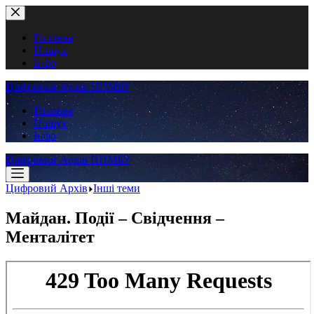
Перейти
до
вмісту
Головна
Пошук
Інфо
Цифровий Архів ННМБУ
Головна
Пошук
Інфо
Цифровий Архів ННМБУ
Цифровий Архів
Інші теми
Майдан. Події – Свідчення –
Менталітет