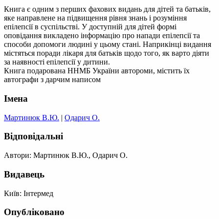
Книга є одним з перших фахових видань для дітей та батьків,
яке направлене на підвищення рівня знань і розуміння
епілепсії в суспільстві. У доступній для дітей формі
оповідання викладено інформацію про напади епілепсії та
способи допомоги людині у цьому стані. Наприкінці видання
містяться поради лікаря для батьків щодо того, як варто діяти
за наявності епілепсії у дитини.
Книга подарована ННМБ України автороми, містить їх
автографи з дарчим написом
Імена
Мартинюк В.Ю.
|
Одарич О.
Відповідальні
Автори: Мартинюк В.Ю., Одарич О.
Видавець
Київ: Інтермед
Опубліковано