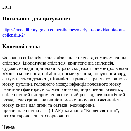
2011
Посилання для цитування
https://emed.library.gov.ua/other-themes/mariyka-opovidannia-pro-
epilepsiiu-2/
Ключові слова
Фокальна епілепсія, генералізована епілепсія, симптоматична
епілепсія, ідіопатична епілепсія, криптогенна епілепсія,
судоми, напади, припадки, втрата свідомості, неконтрольовані
м'язові скорочення, оніміння, посмикування, порушення зору,
сплутаність свідомості, пітливість, тривога, травма головного
мозку, пухлина головного мозку, інфекція головного мозку,
генетичні фактори, вроджені аномалії, порушення розвитку,
епілептичний синдром, епілептичний розлад, неврологічний
розлад, електрична активність мозку, аномальна активність
мозку, книга для дітей та батьків, Міжнародна
протиепілептична ліга (ILAE), кампанія "Епілепсія з тіні",
психоневрологічні захворювання.
Тема