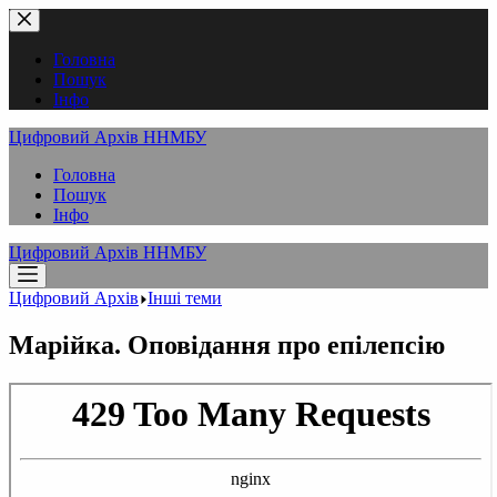
Перейти
до
вмісту
Головна
Пошук
Інфо
Цифровий Архів ННМБУ
Головна
Пошук
Інфо
Цифровий Архів ННМБУ
Цифровий Архів
Інші теми
Марійка. Оповідання про епілепсію