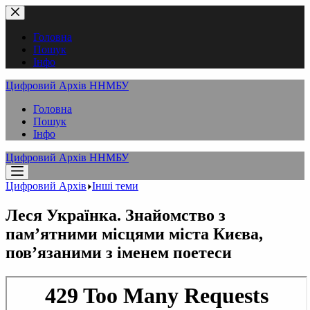
Перейти
до
вмісту
Головна
Пошук
Інфо
Цифровий Архів ННМБУ
Головна
Пошук
Інфо
Цифровий Архів ННМБУ
Цифровий Архів
Інші теми
Леся Українка. Знайомство з
пам’ятними місцями міста Києва,
пов’язаними з іменем поетеси