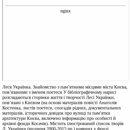
Леся Українка. Знайомство з пам’ятними місцями міста Києва,
пов’язаними з іменем поетеси
У бібліографічному нарисі
розглядаються сторінки життя і творчості Лесі Українки,
пов’язані з Києвом (на основі матеріалів повісті Анатолія
Костенка, листів поетеси, спогадів рідних, документальних
матеріалів, історичних довідок про вулиці та пам’ятки
архітектури Києва, включено інформацію про особисті й
архівні фонди Косачів). Містить ілюстрований список творів
Л. Українки (видання 2000-2015 рр.) наявних у фонді