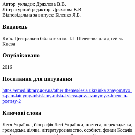
Автор, укладач: Дряхлова В.В.
Літературний редактор: Дряхлова В.В.
Відповідальна за випуск: Біленко Я.Б.
Видавець
Київ: Центральна бібліотека ім. Т.Г. Шевченка для дітей м.
Києва
Опубліковано
2016
Посилання для цитування
https://emed.library.gov.ua/other-themes/lesia-ukrainka-znayomstvo-
z-pam-iatnymy-mistsiamy-mista-kyieva-pov-iazanymy-z-imenem-
poetesy-2
Ключові слова
Леся Українка, біографія Лесі Українки, поетеса, перекладачка,
громадська діячка, літературознавство, особисті фонди Косачів