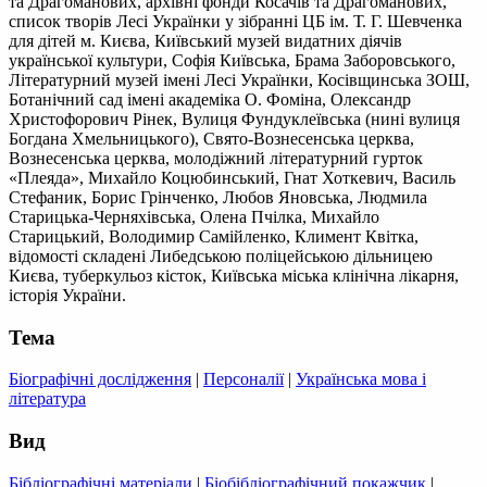
та Драгоманових, архівні фонди Косачів та Драгоманових,
список творів Лесі Українки у зібранні ЦБ ім. Т. Г. Шевченка
для дітей м. Києва, Київський музей видатних діячів
української культури, Софія Київська, Брама Заборовського,
Літературний музей імені Лесі Українки, Косівщинська ЗОШ,
Ботанічний сад імені академіка О. Фоміна, Олександр
Христофорович Рінек, Вулиця Фундуклеївська (нині вулиця
Богдана Хмельницького), Свято-Вознесенська церква,
Вознесенська церква, молодіжний літературний гурток
«Плеяда», Михайло Коцюбинський, Гнат Хоткевич, Василь
Стефаник, Борис Грінченко, Любов Яновська, Людмила
Старицька-Черняхівська, Олена Пчілка, Михайло
Старицький, Володимир Самійленко, Климент Квітка,
відомості складені Либедською поліцейською дільницею
Києва, туберкульоз кісток, Київська міська клінічна лікарня,
історія України.
Тема
Біографічні дослідження
|
Персоналії
|
Українська мова і
література
Вид
Бібліографічні матеріали
|
Біобібліографічний покажчик
|