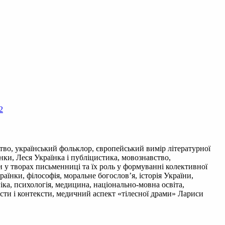
2
вство, український фольклор, європейський вимір літературної
нки, Леся Українка і публіцистика, мовознавство,
и у творах письменниці та їх роль у формуванні колективної
аїнки, філософія, моральне богослов’я, історія України,
гіка, психологія, медицина, національно-мовна освіта,
сти і контексти, медичний аспект «тілесної драми» Лариси