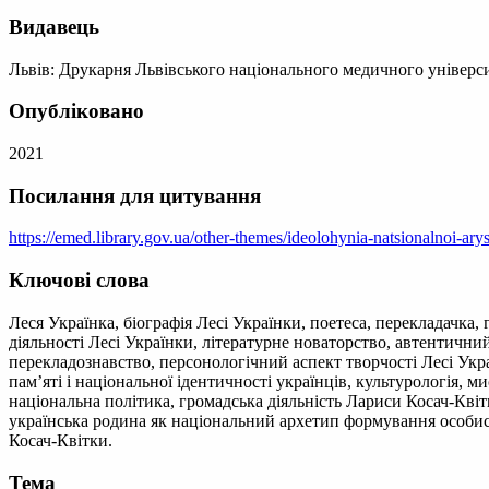
Видавець
Львів: Друкарня Львівського національного медичного універс
Опубліковано
2021
Посилання для цитування
https://emed.library.gov.ua/other-themes/ideolohynia-natsionalnoi-ar
Ключові слова
Леся Українка, біографія Лесі Українки, поетеса, перекладачка,
діяльності Лесі Українки, літературне новаторство, автентични
перекладознавство, персонологічний аспект творчості Лесі Укра
пам’яті і національної ідентичності українців, культурологія, 
національна політика, громадська діяльність Лариси Косач-Квітки
українська родина як національний архетип формування особист
Косач-Квітки.
Тема