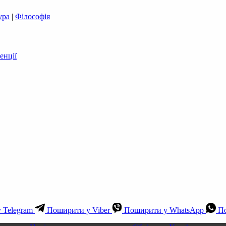
ура
|
Філософія
енції
 Telegram
Поширити у Viber
Поширити у WhatsApp
По