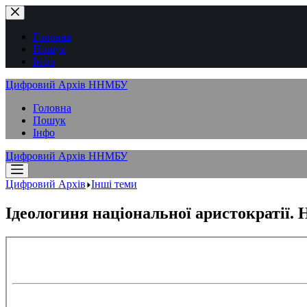
Перейти
до
вмісту
Головна
Пошук
Інфо
Цифровий Архів ННМБУ
Головна
Пошук
Інфо
Цифровий Архів ННМБУ
Цифровий Архів
Інші теми
Ідеологиня національної аристократії. 