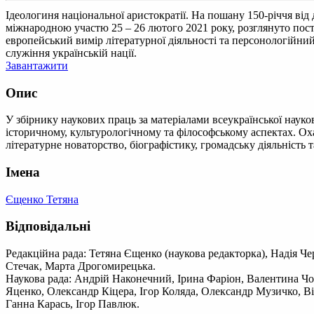
Ідеологиня національної аристократії. На пошану 150-річчя ві
міжнародною участю 25 – 26 лютого 2021 року, розглянуто пос
европейський вимір літературної діяльності та персонологійний 
служіння українській нації.
Завантажити
Опис
У збірнику наукових праць за матеріалами всеукраїнської наук
історичному, культурологічному та філософському аспектах. Ох
літературне новаторство, біографістику, громадську діяльність т
Імена
Єщенко Тетяна
Відповідальні
Редакційна рада: Тетяна Єщенко (наукова редакторка), Надія Че
Стечак, Марта Дрогомирецька.
Наукова рада: Андрій Наконечний, Ірина Фаріон, Валентина Чо
Яценко, Олександр Кіцера, Ігор Коляда, Олександр Музичко, 
Ганна Карась, Ігор Павлюк.