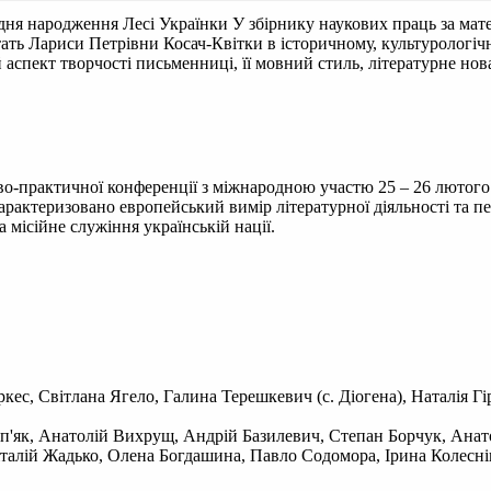
д дня народження Лесі Українки
У збірнику наукових праць за мат
тать Лариси Петрівни Косач-Квітки в історичному, культурологі
аспект творчості письменниці, її мовний стиль, літературне нова
ово-практичної конференції з міжнародною участю 25 – 26 лютого
арактеризовано европейський вимір літературної діяльності та пе
а місійне служіння українській нації.
ркес, Світлана Ягело, Галина Терешкевич (с. Діогена), Наталія Г
п'як, Анатолій Вихрущ, Андрій Базилевич, Степан Борчук, Анат
Віталій Жадько, Олена Богдашина, Павло Содомора, Ірина Колес