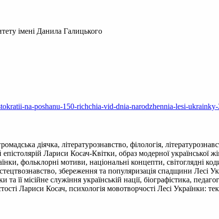
итету імені Данила Галицького
ystokratii-na-poshanu-150-richchia-vid-dnia-narodzhennia-lesi-ukrainky-
 громадська діячка, літературознавство, філологія, літературозна
й епістолярій Лариси Косач-Квітки, образ модерної української жі
їнки, фольклорні мотиви, національні концепти, світоглядні код
мистецтвознавство, збереження та популяризація спадщини Лесі Укр
 та її місійне служіння українській нації, біографістика, педаго
ості Лариси Косач, психологія мовотворчості Лесі Українки: тек