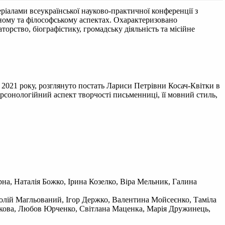
еріалами всеукраїнської науково-практичної конференції з
чному та філософському аспектах. Охарактеризовано
торство, біографістику, громадську діяльність та місійне
 2021 року, розглянуто постать Лариси Петрівни Косач-Квітки в
рсонологійний аспект творчості письменниці, її мовний стиль,
ірна, Наталія Божко, Ірина Козелко, Віра Мельник, Галина
олій Магльований, Ігор Держко, Валентина Мойсеєнко, Таміла
нікова, Любов Юрченко, Світлана Маценка, Марія Дружинець,