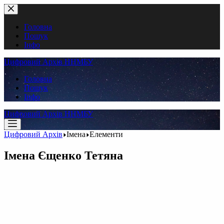
Перейти
до
вмісту
Головна
Пошук
Інфо
Цифровий Архів ННМБУ
Головна
Пошук
Інфо
Цифровий Архів ННМБУ
Цифровий Архів
Імена
Елементи
Імена
Єщенко Тетяна