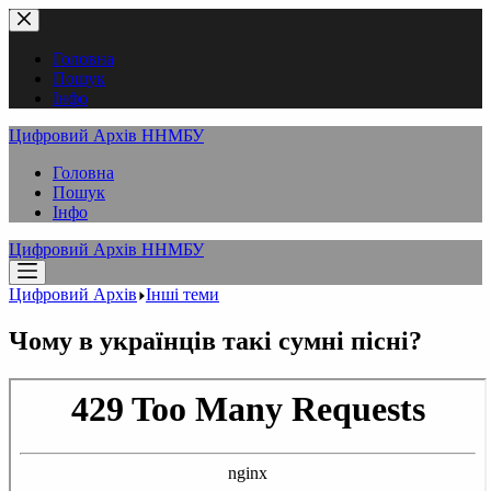
Перейти
до
вмісту
Головна
Пошук
Інфо
Цифровий Архів ННМБУ
Головна
Пошук
Інфо
Цифровий Архів ННМБУ
Цифровий Архів
Інші теми
Чому в українців такі сумні пісні?