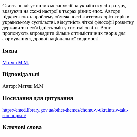
Стаття аналізує вплив меланхолії на українську літературу,
вказуючи на схожі настрої в творах різних епох. Автори
підкреслюють проблему обмеженості життєвих орієнтирів в
українському суспільстві, відсутність чіткої філософії розвитку
держави та необхідність змін у системі освіти. Вони
пропонують впровадити більше оптимістичних творів для
формування здорової національної свідомості.
Імена
Матяш М.М.
Відповідальні
Автор: Матяш М.М.
Посилання для цитування
https://emed.library.gov.ua/other-themes/chomu-v-ukraintsiv-taki-
sumni-pisni/
Ключові слова