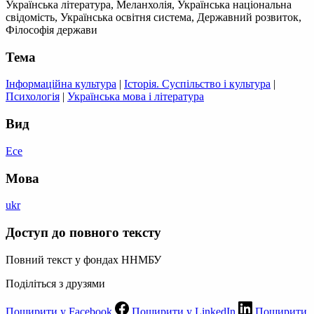
Українська література, Меланхолія, Українська національна
свідомість, Українська освітня система, Державний розвиток,
Філософія держави
Тема
Інформаційна культура
|
Історія. Суспільство і культура
|
Психологія
|
Українська мова і література
Вид
Есе
Мова
ukr
Доступ до повного тексту
Повний текст у фондах ННМБУ
Поділіться з друзями
Поширити у Facebook
Поширити у LinkedIn
Поширити