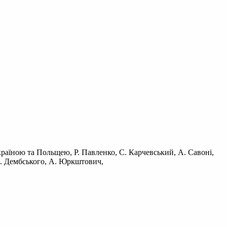
раїною та Польщею, Р. Павленко, С. Карчевський, А. Савоні,
К. Дембського, А. Юркштович,