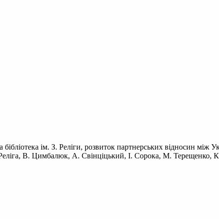
ібліотека ім. З. Реліги, розвиток партнерських відносин між Ук
еліга, В. Цимбалюк, А. Свінціцький, І. Сорока, М. Терещенко, 