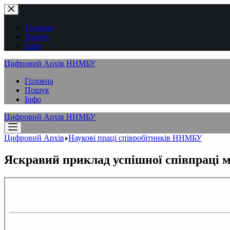
Перейти
до
вмісту
Головна
Пошук
Інфо
Цифровий Архів ННМБУ
Головна
Пошук
Інфо
Цифровий Архів ННМБУ
Цифровий Архів
Наукові праці співробітників ННМБУ
Яскравий приклад успішної співпраці 