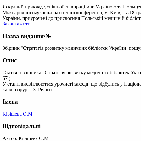
Яскравий приклад успішної співпраці між Україною та Польще
Міжнародної науково-практичної конференції, м. Київ, 17-18 тра
України, приурочені до присвоєння Польській медичній бібліоте
Завантажити
Назва видання/№
Збірник "Стратегія розвитку медичних бібліотек України: пошук
Опис
Стаття зі збірника "Стратегія розвитку медичних бібліотек Укр
67.)
У статті висвітлюються урочисті заходи, що відбулись у Націон
кардіохірурга З. Реліги.
Імена
Кірішева О.М.
Відповідальні
Автор: Кірішева О.М.