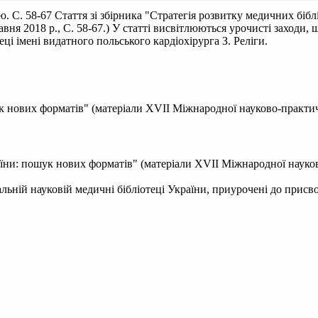
ю. С. 58-67
Стаття зі збірника "Стратегія розвитку медичних біб
вня 2018 р., С. 58-67.) У статті висвітлюються урочисті заходи, 
ці імені видатного польського кардіохірурга З. Реліги.
 нових форматів" (матеріали XVII Міжнародної науково-практичної
аїни: пошук нових форматів" (матеріали XVII Міжнародної науково-
альній науковій медичні бібліотеці України, приурочені до присв