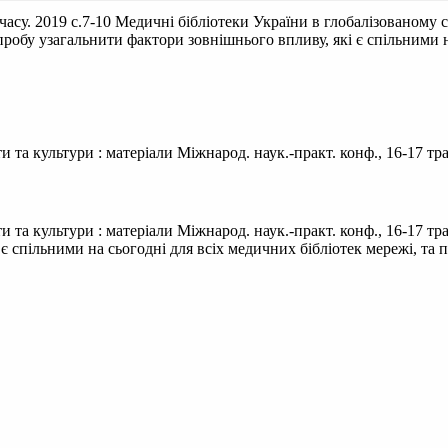
часу. 2019 с.7-10
Медичні бібліотеки України в глобалізованому св
о спробу узагальнити фактори зовнішнього впливу, які є спільними 
и та культури : матеріали Міжнарод. наук.-практ. конф., 16-17 тра
 та культури : матеріали Міжнарод. наук.-практ. конф., 16-17 травн
є спільними на сьогодні для всіх медичних бібліотек мережі, та 