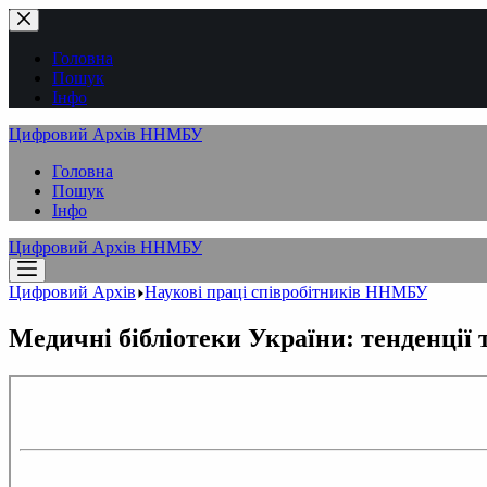
Перейти
до
вмісту
Головна
Пошук
Інфо
Цифровий Архів ННМБУ
Головна
Пошук
Інфо
Цифровий Архів ННМБУ
Цифровий Архів
Наукові праці співробітників ННМБУ
Медичні бібліотеки України: тенденції 