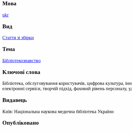
Мова
ukr
Вид
Стаття зі збірки
Тема
Бібліотекознавство
Ключові слова
Бібліотека, обслуговування користувачів, цифрова культура, ін
електронні сервіси, творчій підхід, фаховий рівень персоналу,
Видавець
Київ: Національна наукова медична бібліотека України
Опубліковано