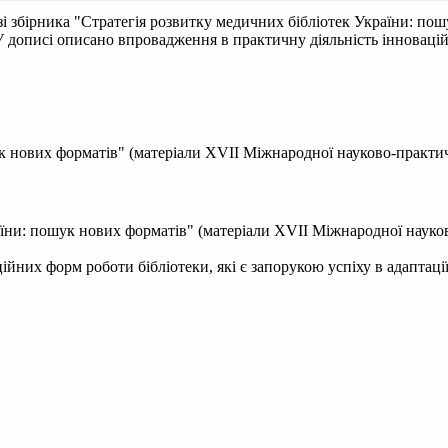
зі збірника "Стратегія розвитку медичних бібліотек України: по
). У дописі описано впровадження в практичну діяльність інноваці
 нових форматів" (матеріали XVII Міжнародної науково-практичної
їни: пошук нових форматів" (матеріали XVII Міжнародної науково-
йних форм роботи бібліотеки, які є запорукою успіху в адаптації