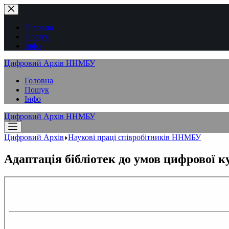
Перейти
до
вмісту
Головна
Пошук
Інфо
Цифровий Архів ННМБУ
Головна
Пошук
Інфо
Цифровий Архів ННМБУ
Цифровий Архів
Наукові праці співробітників ННМБУ
Адаптація бібліотек до умов цифрової к