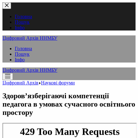
Перейти
до
вмісту
Головна
Пошук
Інфо
Цифровий Архів ННМБУ
Головна
Пошук
Інфо
Цифровий Архів ННМБУ
Цифровий Архів
Наукові форуми
Здоров’язберігаючі компетенції
педагога в умовах сучасного освітнього
простору