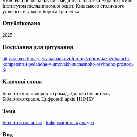
Київ: Національна наукова медична бібліотека України
|
Київ:
Інститутом післядипломної освіти Київського столичного
університету імені Бориса Грінченка
Опубліковано
2025
Посилання для цитування
https://emed.library.gov.ua/naukovi-forumy/zdorov-iazberihaiuchi-
kompetentsii-pedahoha-v-umovakh-suchasnoho-osvitnoho-prostoru-
3/
Ключові слова
Бібліотеки для здоров’я громад, Здорові бібліотеки,
Бібліотекотерапія, Цифровий архів ННМБУ
Тема
Бібліотекознавство
|
Інформаційна культура
Вид