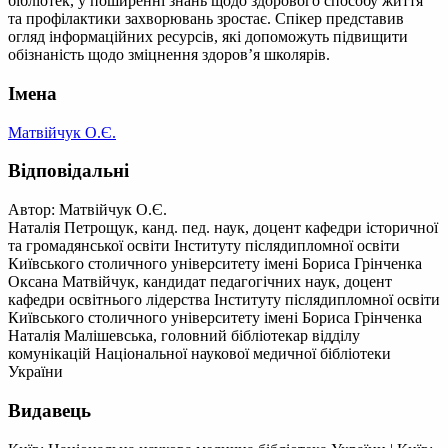
бібліотек, у поширенні знань щодо здорового способу життя
та профілактики захворювань зростає. Спікер представив
огляд інформаційних ресурсів, які допоможуть підвищити
обізнаність щодо зміцнення здоров’я школярів.
Імена
Матвійчук О.Є.
Відповідальні
Автор: Матвійчук О.Є.
Наталія Петрощук, канд. пед. наук, доцент кафедри історичної
та громадянської освіти Інституту післядипломної освіти
Київського столичного університету імені Бориса Грінченка
Оксана Матвійчук, кандидат педагогічних наук, доцент
кафедри освітнього лідерства Інституту післядипломної освіти
Київського столичного університету імені Бориса Грінченка
Наталія Малішевська, головний бібліотекар відділу
комунікацій Національної наукової медичної бібліотеки
України
Видавець