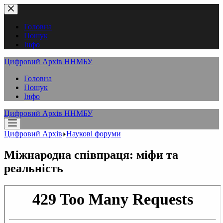
Перейти
до
вмісту
Головна
Пошук
Інфо
Цифровий Архів ННМБУ
Головна
Пошук
Інфо
Цифровий Архів ННМБУ
Цифровий Архів
Наукові форуми
Міжнародна співпраця: міфи та
реальність