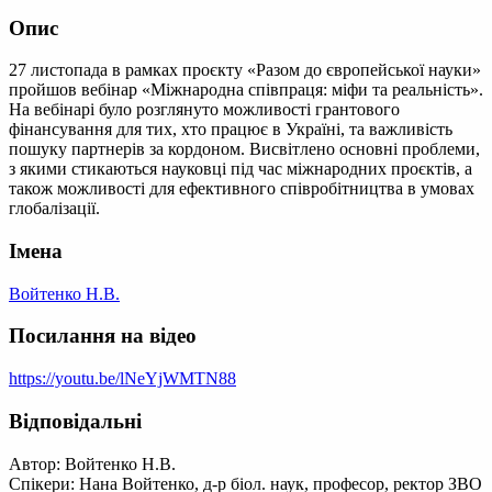
Опис
27 листопада в рамках проєкту «Разом до європейської науки»
пройшов вебінар «Міжнародна співпраця: міфи та реальність».
На вебінарі було розглянуто можливості грантового
фінансування для тих, хто працює в Україні, та важливість
пошуку партнерів за кордоном. Висвітлено основні проблеми,
з якими стикаються науковці під час міжнародних проєктів, а
також можливості для ефективного співробітництва в умовах
глобалізації.
Імена
Войтенко Н.В.
Посилання на відео
https://youtu.be/lNeYjWMTN88
Відповідальні
Автор: Войтенко Н.В.
Спікери: Нана Войтенко, д-р біол. наук, професор, ректор ЗВО