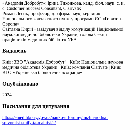
«Академія Добробут»; Ірина Тихонкова, канд. біол. наук, с. н.
с. Customer Success Consultant, Clarivate;
Роман Лесик, професор, д-р фарм. наук, керівник
Національного контактного пункту програми ЄС «Горизонт
Європа»
Світлана Кирій - завідувач відділу комунікацій Національної
наукової медичної бібліотеки України, голова Секції
працівників медичних бібліотек УБА
Видавець
Київ: ЗВО "Академія Добробут"
|
Київ: Національна наукова
медична бібліотека України
|
Київ: компанія Clarivate
|
Київ:
ВГО «Українська бібліотечна асоціація»
Опубліковано
2024
Посилання для цитування
https://emed.library.gov.ua/naukovi-forumy/mizhnarodna-
spivpratsia-mify-ta-realnist-2/