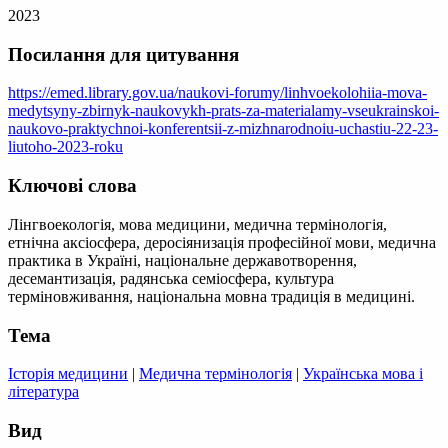
2023
Посилання для цитування
https://emed.library.gov.ua/naukovi-forumy/linhvoekolohiia-mova-
medytsyny-zbirnyk-naukovykh-prats-za-materialamy-vseukrainskoi-
naukovo-praktychnoi-konferentsii-z-mizhnarodnoiu-uchastiu-22-23-
liutoho-2023-roku
Ключові слова
Лінгвоекологія, мова медицини, медична термінологія,
етнічна аксіосфера, деросіянизація професійної мови, медична
практика в Україні, національне державотворення,
десемантизація, радянська семіосфера, культура
терміновживання, національна мовна традиція в медицині.
Тема
Історія медицини
|
Медична термінологія
|
Українська мова і
література
Вид