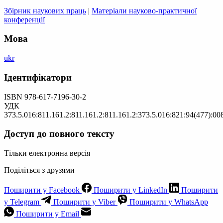
Збірник наукових праць
|
Матеріали науково-практичної
конференції
Мова
ukr
Ідентифікатори
ISBN 978-617-7196-30-2
УДК
373.5.016:811.161.2:811.161.2:811.161.2:373.5.016:821:94(477):00
Доступ до повного тексту
Тільки електронна версія
Поділіться з друзями
Поширити у Facebook
Поширити у LinkedIn
Поширити
у Telegram
Поширити у Viber
Поширити у WhatsApp
Поширити у Email