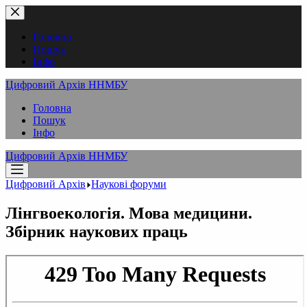
Перейти
до
вмісту
Головна
Пошук
Інфо
Цифровий Архів ННМБУ
Головна
Пошук
Інфо
Цифровий Архів ННМБУ
Цифровий Архів
Наукові форуми
Лінгвоекологія. Мова медицини.
Збірник наукових праць