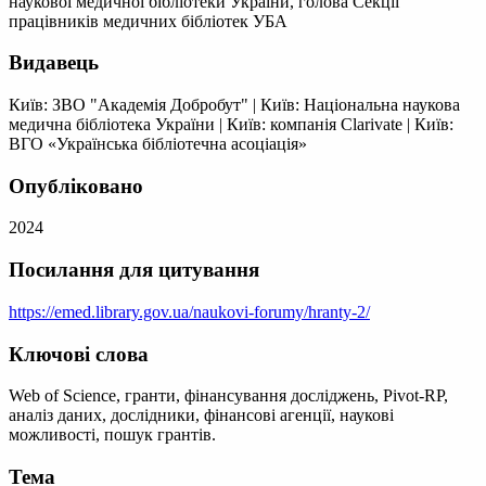
наукової медичної бібліотеки України, голова Секції
працівників медичних бібліотек УБА
Видавець
Київ: ЗВО "Академія Добробут"
|
Київ: Національна наукова
медична бібліотека України
|
Київ: компанія Clarivate
|
Київ:
ВГО «Українська бібліотечна асоціація»
Опубліковано
2024
Посилання для цитування
https://emed.library.gov.ua/naukovi-forumy/hranty-2/
Ключові слова
Web of Science, гранти, фінансування досліджень, Pivot-RP,
аналіз даних, дослідники, фінансові агенції, наукові
можливості, пошук грантів.
Тема