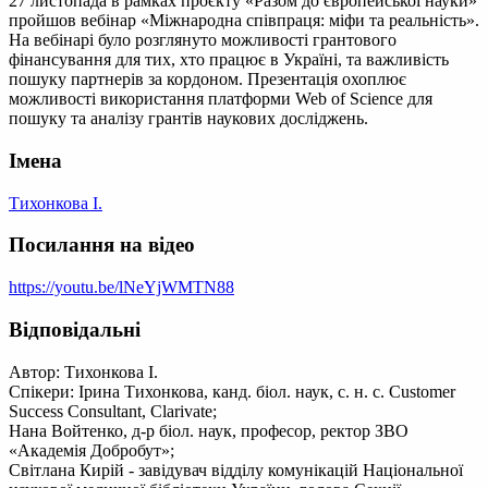
27 листопада в рамках проєкту «Разом до європейської науки»
пройшов вебінар «Міжнародна співпраця: міфи та реальність».
На вебінарі було розглянуто можливості грантового
фінансування для тих, хто працює в Україні, та важливість
пошуку партнерів за кордоном. Презентація охоплює
можливості використання платформи Web of Science для
пошуку та аналізу грантів наукових досліджень.
Імена
Тихонкова І.
Посилання на відео
https://youtu.be/lNeYjWMTN88
Відповідальні
Автор: Тихонкова І.
Спікери: Ірина Тихонкова, канд. біол. наук, с. н. с. Customer
Success Consultant, Clarivate;
Нана Войтенко, д-р біол. наук, професор, ректор ЗВО
«Академія Добробут»;
Світлана Кирій - завідувач відділу комунікацій Національної