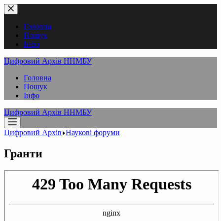
Перейти
до
вмісту
Головна
Пошук
Інфо
Цифровий Архів ННМБУ
Головна
Пошук
Інфо
Цифровий Архів ННМБУ
Цифровий Архів
Наукові форуми
Гранти