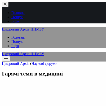
Перейти
до
вмісту
Головна
Пошук
Інфо
Цифровий Архів ННМБУ
Головна
Пошук
Інфо
Цифровий Архів ННМБУ
Цифровий Архів
Наукові форуми
Гарячі теми в медицині