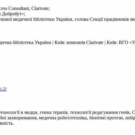
ess Consultant, Clarivate;
я Добробут»;
аукової медичної бібліотеки України, голова Секції працівників 
дична бібліотека України
|
Київ: компанія Clarivate
|
Київ: ВГО «Ук
i-2/
ехнології в медци, генна терапія, технології редагування генів,
йні захворювання, медична робототехніка, біонічні протези, нейр
вність.