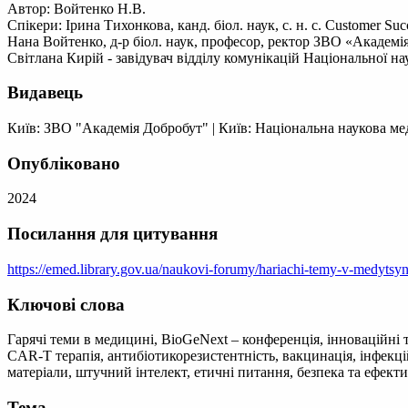
Автор: Войтенко Н.В.
Спікери: Ірина Тихонкова, канд. біол. наук, с. н. с. Customer Succ
Нана Войтенко, д-р біол. наук, професор, ректор ЗВО «Академі
Світлана Кирій - завідувач відділу комунікацій Національної н
Видавець
Київ: ЗВО "Академія Добробут"
|
Київ: Національна наукова ме
Опубліковано
2024
Посилання для цитування
https://emed.library.gov.ua/naukovi-forumy/hariachi-temy-v-medytsyn
Ключові слова
Гарячі теми в медицині, BioGeNext – конференція, інноваційні т
CAR-T терапія, антибіотикорезистентність, вакцинація, інфекці
матеріали, штучний інтелект, етичні питання, безпека та ефекти
Тема