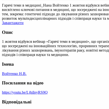
Гарячі теми в медицині_Нана Войтенко
1 жовтня відбувся вебі
висвітлено ключові питання в медицині, що зосереджені на ін
тем, зокрема: генетичні підходи до лікування різних захворюван
розвиток мультидисциплінарних підходів і співпраця науки та 
Завантажити
Опис
1 жовтня відбувся вебінар «Гарячі теми в медицині», що орган
що зосереджені на інноваційних технологіях, проривних терапе
лікування різних захворювань, імунотерапія раку, новітні мето
підходів і співпраця науки та медицини.
Імена
Войтенко Н.В.
Посилання на відео
https://youtu.be/LjhiInyRS9Q
Відповідальні