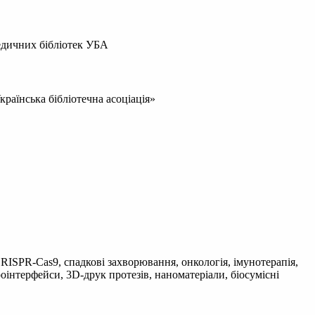
медичних бібліотек УБА
раїнська бібліотечна асоціація»
 CRISPR-Cas9, спадкові захворювання, онкологія, імунотерапія,
оінтерфейси, 3D-друк протезів, наноматеріали, біосумісні