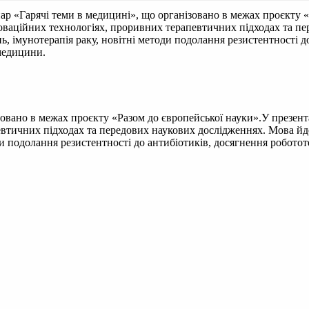
нар «Гарячі теми в медицині», що організовано в межах проєкту 
новаційних технологіях, проривних терапевтичних підходах та п
ь, імунотерапія раку, новітні методи подолання резистентності до
медицини.
ізовано в межах проєкту «Разом до європейської науки».У презен
втичних підходах та передових наукових дослідженнях. Мова йде
ди подолання резистентності до антибіотиків, досягнення робото