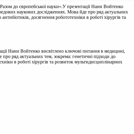
«Разом до європейської науки».У презентації Нани Войтенко
ередових наукових дослідженнях. Мова йде про ряд актуальних
 антибіотиків, досягнення робототехніки в роботі хірургів та
тації Нани Войтенко висвітлено ключові питання в медицині,
 про ряд актуальних тем, зокрема: генетичні підходи до
техніки в роботі хірургів та розвиток мультидисциплінарних