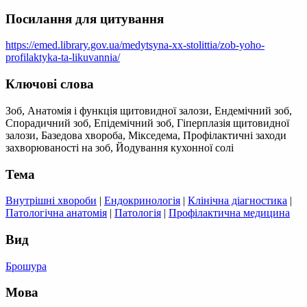
Посилання для цитування
https://emed.library.gov.ua/medytsyna-xx-stolittia/zob-yoho-
profilaktyka-ta-likuvannia/
Ключові слова
Зоб, Анатомія і функція щитовидної залози, Ендемічний зоб,
Спорадичний зоб, Епідемічний зоб, Гіперплазія щитовидної
залози, Базедова хвороба, Мікседема, Профілактичні заходи
захворюваності на зоб, Йодування кухонної солі
Тема
Внутрішні хвороби
|
Ендокринологія
|
Клінічна діагностика
|
Патологічна анатомія
|
Патологія
|
Профілактична медицина
Вид
Брошура
Мова