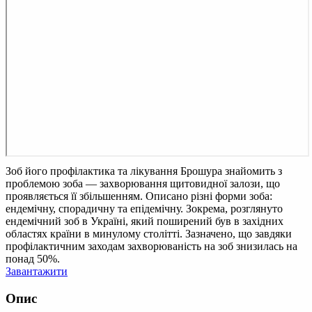
Зоб його профілактика та лікування
Брошура знайомить з
проблемою зоба — захворювання щитовидної залози, що
проявляється її збільшенням. Описано різні форми зоба:
ендемічну, спорадичну та епідемічну. Зокрема, розглянуто
ендемічний зоб в Україні, який поширений був в західних
областях країни в минулому столітті. Зазначено, що завдяки
профілактичним заходам захворюваність на зоб знизилась на
понад 50%.
Завантажити
Опис