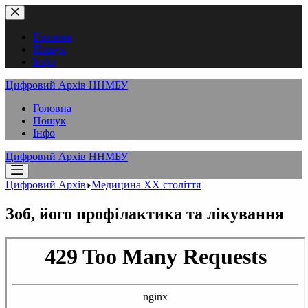
Перейти
до
вмісту
Головна
Пошук
Інфо
Цифровий Архів ННМБУ
Головна
Пошук
Інфо
Цифровий Архів ННМБУ
Цифровий Архів
Медицина XX століття
Зоб, його профілактика та лікування