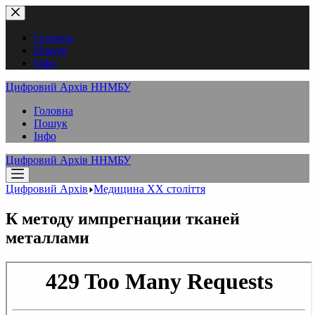
Перейти
до
вмісту
Головна
Пошук
Інфо
Цифровий Архів ННМБУ
Головна
Пошук
Інфо
Цифровий Архів ННМБУ
Цифровий Архів
Медицина XX століття
К методу импрегнации тканей
металлами