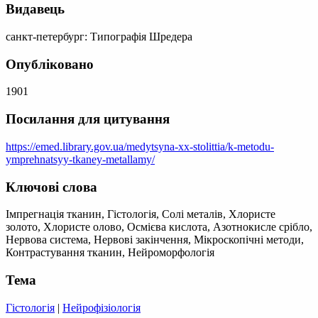
Видавець
санкт-петербург: Типографія Шредера
Опубліковано
1901
Посилання для цитування
https://emed.library.gov.ua/medytsyna-xx-stolittia/k-metodu-
ymprehnatsyy-tkaney-metallamy/
Ключові слова
Імпрегнація тканин, Гістологія, Солі металів, Хлористе
золото, Хлористе олово, Осмієва кислота, Азотнокисле срібло,
Нервова система, Нервові закінчення, Мікроскопічні методи,
Контрастування тканин, Нейроморфологія
Тема
Гістологія
|
Нейрофізіологія