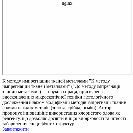
К методу импрегнации тканей металлами
"К методу
импрегнации тканей металлами" ("До методу імпрегнації
тканин металами") — наукова праця, присвячена
вдосконаленню мікроскопічної техніки гістологічного
дослідження шляхом модифікації методів імпрегнації тканин
солями важких металів (золота, срібла, осмію). Автор
пропонує інноваційне використання хлористого олова як
реагенту, що дозволяє досягти вищої вибірковості та чіткості
забарвлення специфічних структур.
Завантажити