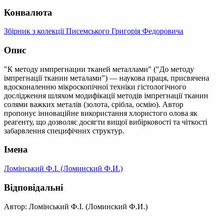
Конвалюта
Збірник з колекції Писемського Григорія Федоровича
Опис
"К методу импрегнации тканей металлами" ("До методу
імпрегнації тканин металами") — наукова праця, присвячена
вдосконаленню мікроскопічної техніки гістологічного
дослідження шляхом модифікації методів імпрегнації тканин
солями важких металів (золота, срібла, осмію). Автор
пропонує інноваційне використання хлористого олова як
реагенту, що дозволяє досягти вищої вибірковості та чіткості
забарвлення специфічних структур.
Імена
Ломінський Ф.І. (Ломинский Ф.И.)
Відповідальні
Автор: Ломінський Ф.І. (Ломинский Ф.И.)