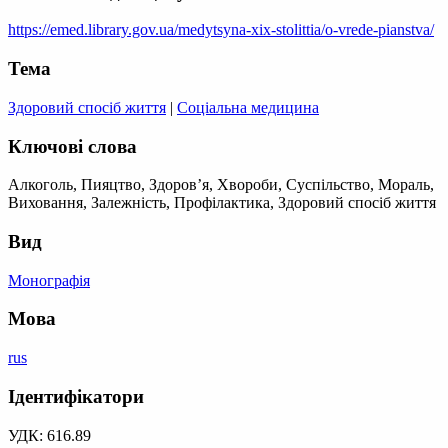
https://emed.library.gov.ua/medytsyna-xix-stolittia/o-vrede-pianstva/
Тема
Здоровий спосіб життя
|
Соціальна медицина
Ключові слова
Алкоголь, Пияцтво, Здоров’я, Хвороби, Суспільство, Мораль,
Виховання, Залежність, Профілактика, Здоровий спосіб життя
Вид
Монографія
Мова
rus
Ідентифікатори
УДК: 616.89