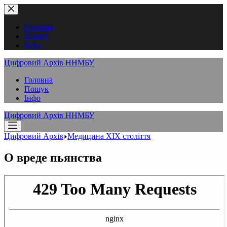
Перейти
до
вмісту
Головна
Пошук
Інфо
Цифровий Архів ННМБУ
Головна
Пошук
Інфо
Цифровий Архів ННМБУ
Цифровий Архів
Медицина XІX століття
О вреде пьянства