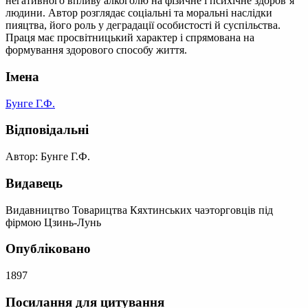
негативного впливу алкоголю на фізичне і психічне здоров’я
людини. Автор розглядає соціальні та моральні наслідки
пияцтва, його роль у деградації особистості й суспільства.
Праця має просвітницький характер і спрямована на
формування здорового способу життя.
Імена
Бунге Г.Ф.
Відповідальні
Автор: Бунге Г.Ф.
Видавець
Видавництво Товарицтва Кяхтинських чаэторговців під
фірмою Цзинь-Лунь
Опубліковано
1897
Посилання для цитування