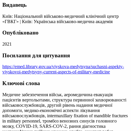
Видавець
Київ: Національний військово-медичний клінічний центр
«ГВКГ»
|
Київ: Українська військово-медична академія
Опубліковано
2021
Посилання для цитування
https://emed.library.gov.ua/viyskova-medytsyna/suchasni-aspekty-
viyskovoi-medytsyny-current-aspects-of-military-medicine
Ключові слова
Медичне забезпечення військ, аеромедичина евакуація
пацієнтів вертольотами, структура первинної захворюваності
військовослужбовців, другий рівень надання медичної
допомоги, медико-економічні аспекти лікування
військовослужбовців, іntermaxillary fixation of mandible fractures
in military personnel, тромбоз венозних синусів головного
мозку, COVID-19, SARS-COV-2, рання діагностика