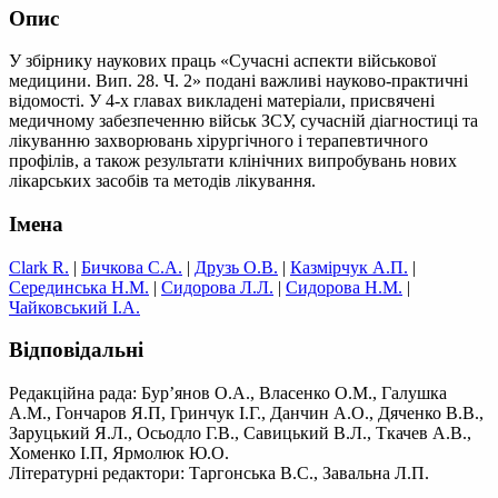
Опис
У збірнику наукових праць «Сучасні аспекти військової
медицини. Вип. 28. Ч. 2» подані важливі науково-практичні
відомості. У 4-х главах викладені матеріали, присвячені
медичному забезпеченню військ ЗСУ, сучасній діагностиці та
лікуванню захворювань хірургічного і терапевтичного
профілів, а також результати клінічних випробувань нових
лікарських засобів та методів лікування.
Імена
Clark R.
|
Бичкова С.А.
|
Друзь О.В.
|
Казмірчук А.П.
|
Серединська Н.М.
|
Сидорова Л.Л.
|
Сидорова Н.М.
|
Чайковський І.A.
Відповідальні
Редакційна рада: Бур’янов О.А., Власенко О.М., Галушка
А.М., Гончаров Я.П, Гринчук І.Г., Данчин А.О., Дяченко В.В.,
Заруцький Я.Л., Осьодло Г.В., Савицький В.Л., Ткачев А.В.,
Хоменко І.П, Ярмолюк Ю.О.
Літературні редактори: Таргонська В.С., Завальна Л.П.