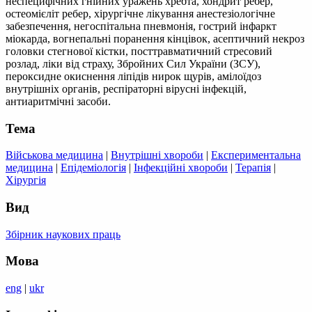
неспецифічних гнійних уражень хребта, хондрит ребер,
остеомієліт ребер, хірургічне лікування анестезіологічне
забезпечення, негоспітальна пневмонія, гострий інфаркт
міокарда, вогнепальні поранення кінцівок, асептичний некроз
головки стегнової кістки, посттравматичний стресовий
розлад, ліки від страху, Збройних Сил України (ЗСУ),
пероксидне окиснення ліпідів нирок щурів, амілоїдоз
внутрішніх органів, респіраторні вірусні інфекцій,
антиаритмічні засоби.
Тема
Військова медицина
|
Внутрішні хвороби
|
Експериментальна
медицина
|
Епідеміологія
|
Інфекційні хвороби
|
Терапія
|
Хірургія
Вид
Збірник наукових праць
Мова
eng
|
ukr