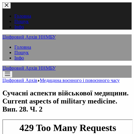
Перейти
до
вмісту
Головна
Пошук
Інфо
Цифровий Архів ННМБУ
Головна
Пошук
Інфо
Цифровий Архів ННМБУ
Цифровий Архів
Медицина воєнного і повоєнного часу
Сучасні аспекти військової медицини.
Current aspects of military medicine.
Вип. 28. Ч. 2